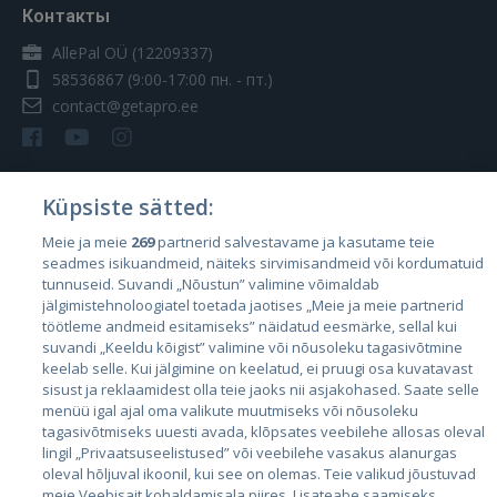
Контакты
AllePal OÜ (12209337)
58536867
(9:00-17:00 пн. - пт.)
contact@getapro.ee
Küpsiste sätted:
Страны
Meie ja meie
269
partnerid salvestavame ja kasutame teie
seadmes isikuandmeid, näiteks sirvimisandmeid või kordumatuid
Эстония
tunnuseid. Suvandi „Nõustun” valimine võimaldab
Латвия
jälgimistehnoloogiatel toetada jaotises „Meie ja meie partnerid
töötleme andmeid esitamiseks” näidatud eesmärke, sellal kui
Литва
suvandi „Keeldu kõigist” valimine või nõusoleku tagasivõtmine
keelab selle. Kui jälgimine on keelatud, ei pruugi osa kuvatavast
sisust ja reklaamidest olla teie jaoks nii asjakohased. Saate selle
menüü igal ajal oma valikute muutmiseks või nõusoleku
tagasivõtmiseks uuesti avada, klõpsates veebilehe allosas oleval
lingil „Privaatsuseelistused” või veebilehe vasakus alanurgas
oleval hõljuval ikoonil, kui see on olemas. Teie valikud jõustuvad
meie Veebisait kohaldamisala piires. Lisateabe saamiseks