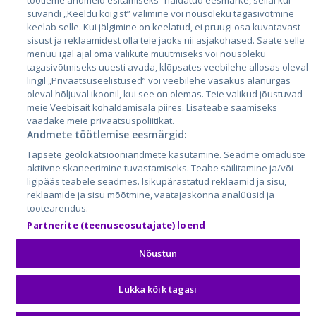
töötleme andmeid esitamiseks” näidatud eesmärke, sellal kui
Литва
suvandi „Keeldu kõigist” valimine või nõusoleku tagasivõtmine
keelab selle. Kui jälgimine on keelatud, ei pruugi osa kuvatavast
sisust ja reklaamidest olla teie jaoks nii asjakohased. Saate selle
menüü igal ajal oma valikute muutmiseks või nõusoleku
tagasivõtmiseks uuesti avada, klõpsates veebilehe allosas oleval
lingil „Privaatsuseelistused” või veebilehe vasakus alanurgas
oleval hõljuval ikoonil, kui see on olemas. Teie valikud jõustuvad
meie Veebisait kohaldamisala piires. Lisateabe saamiseks
vaadake meie privaatsuspoliitikat.
Andmete töötlemise eesmärgid:
City24.lv
CVbankas.lt
Täpsete geolokatsiooniandmete kasutamine. Seadme omaduste
City24.ee
Kainos.lt
aktiivne skaneerimine tuvastamiseks. Teabe säilitamine ja/või
GetaPro.lv
Paslaugos.lt
ligipääs teabele seadmes. Isikupärastatud reklaamid ja sisu,
GetaPro.ee
auto24.ee
reklaamide ja sisu mõõtmine, vaatajaskonna analüüsid ja
tootearendus.
Skelbiu.lt
KV.ee
Partnerite (teenuseosutajate) loend
Autoplius.lt
Osta.ee
Aruodas.lt
KuldneBörs.ee
Nõustun
Lükka kõik tagasi
© 2026 GetaPro. Все права защищены.