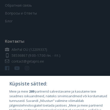
Обратная связь
Вопросы и Ответы
Блог
Контакты
AllePal OÜ (12209337)
58536867
(9:00-17:00 пн. - пт.)
contact@getapro.ee
Küpsiste sätted:
Страны
Meie ja meie
269
partnerid salvestavame ja kasutame teie
seadmes isikuandmeid, näiteks sirvimisandmeid või kordumatuid
Эстония
tunnuseid. Suvandi „Nõustun” valimine võimaldab
Латвия
jälgimistehnoloogiatel toetada jaotises „Meie ja meie partnerid