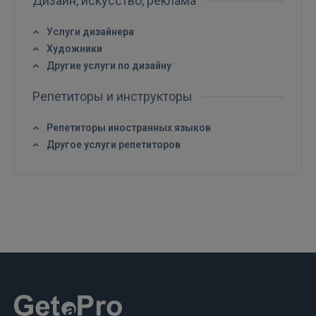
Дизайн, искусство, реклама
Услуги дизайнера
Художники
Другие услуги по дизайну
Репетиторы и инструкторы
ВОЙТИ
Репетиторы иностранных языков
Забыли пароль?
Запомнить?
Другое услуги репетиторов
FACEBOOK
GOOGLE
 Sign in with Apple
Ещё не зарегистрированы?