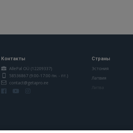
Контакты
Страны
AllePal OÜ (12209337)
Эстония
58536867
(9:00-17:00 пн. - пт.)
Латвия
contact@getapro.ee
Литва