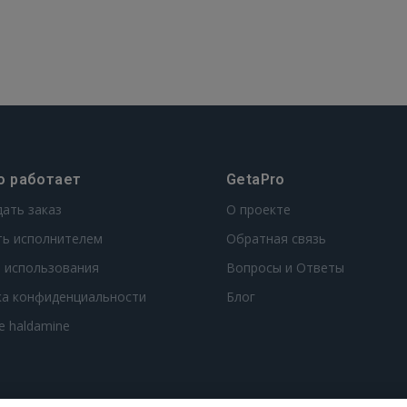
о работает
GetaPro
дать заказ
О проекте
ть исполнителем
Обратная связь
 использования
Вопросы и Ответы
ка конфиденциальности
Блог
te haldamine