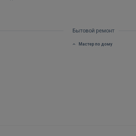
ВОЙТИ
Забыли пароль?
Запомнить?
Бытовой ремонт
Мастер по дому
FACEBOOK
GOOGLE
 Sign in with Apple
Ещё не зарегистрированы?
РЕГИСТРАЦИЯ