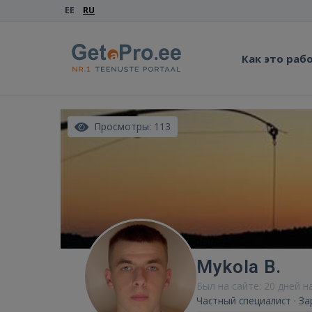
EE
RU
Как это раб
Просмотры: 113
Mykola B.
Был на сайте: 20 дней н
Частный специалист · За