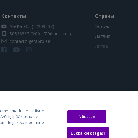
Контакты
Страны
AllePal OÜ (12209337)
Эстония
58536867
(9:00-17:00 пн. - пт.)
Латвия
contact@getapro.ee
Литва
os.lt
auto24.ee
Osta.ee
adme omaduste aktiivne
laugos.lt
KV.ee
KuldneBörs.ee
Nõustun
või ligipääs teabele
aamide ja sisu mõõtmine,
Lükka kõik tagasi