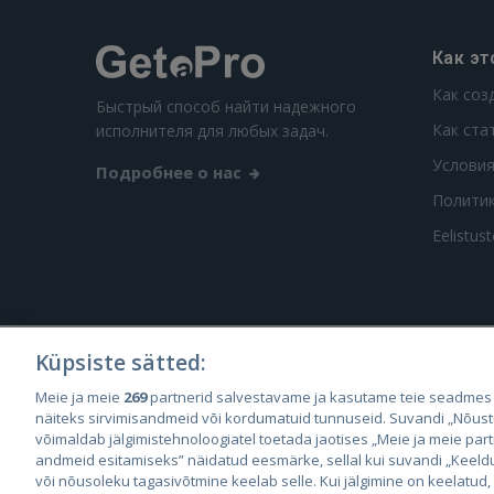
Как эт
Как соз
Быстрый способ найти надежного
Как ста
исполнителя для любых задач.
Условия
Подробнее о нас
Полити
Eelistus
Küpsiste sätted:
City2
Meie ja meie
269
partnerid salvestavame ja kasutame teie seadmes
City
näiteks sirvimisandmeid või kordumatuid tunnuseid. Suvandi „Nõust
võimaldab jälgimistehnoloogiatel toetada jaotises „Meie ja meie par
andmeid esitamiseks” näidatud eesmärke, sellal kui suvandi „Keeldu 
või nõusoleku tagasivõtmine keelab selle. Kui jälgimine on keelatud,