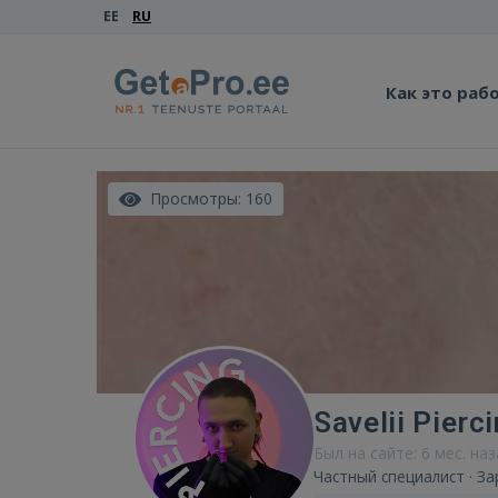
EE
RU
Как это раб
Просмотры: 160
Savelii Pierci
Был на сайте: 6 мес. на
Частный специалист · За