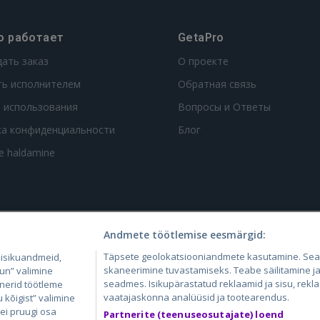
о работает
GetaPro
дать заказ
О проекте
ть исполнителем
Обратная связь
 использования
Вопросы и Ответы
ка конфиденциальности
Блог
te haldamine
Andmete töötlemise eesmärgid:
4.lv
GetaPro.lv
Skelbiu.lt
Aruodas.lt
Kain
Täpsete geolokatsiooniandmete kasutamine. Se
 isikuandmeid,
24.ee
GetaPro.ee
Autoplius.lt
CVbankas.lt
Pas
skaneerimine tuvastamiseks. Teabe säilitamine ja/
un” valimine
seadmes. Isikupärastatud reklaamid ja sisu, rekl
tnerid töötleme
vaatajaskonna analüüsid ja tootearendus.
kõigist” valimine
 ei pruugi osa
Partnerite (teenuseosutajate) loend