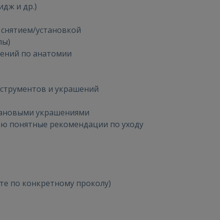
идж и др.)
Войти
о снятием/установкой
лы)
шений по анатомии
инструментов и украшений
ВОЙТИ
тановыми украшениями
Забыли пароль?
Запомнить?
аю понятные рекомендации по уходу
FACEBOOK
GOOGLE
те по конкретному проколу)
 Sign in with Apple