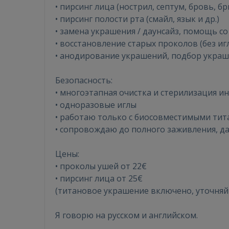
• пирсинг лица (нострил, септум, бровь, бр
• пирсинг полости рта (смайл, язык и др.)
• замена украшения / даунсайз, помощь с
• восстановление старых проколов (без иг
• анодирование украшений, подбор укра
Безопасность:
• многоэтапная очистка и стерилизация 
• одноразовые иглы
• работаю только с биосовместимыми ти
• сопровождаю до полного заживления, д
Цены:
• проколы ушей от 22€
• пирсинг лица от 25€
(титановое украшение включено, уточняй
Я говорю на русском и английском.