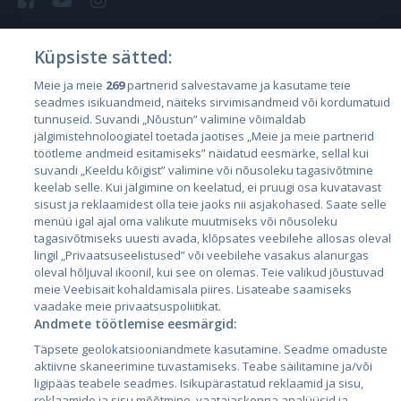
Küpsiste sätted:
Страны
Meie ja meie
269
partnerid salvestavame ja kasutame teie
seadmes isikuandmeid, näiteks sirvimisandmeid või kordumatuid
Эстония
tunnuseid. Suvandi „Nõustun” valimine võimaldab
Латвия
jälgimistehnoloogiatel toetada jaotises „Meie ja meie partnerid
töötleme andmeid esitamiseks” näidatud eesmärke, sellal kui
Литва
suvandi „Keeldu kõigist” valimine või nõusoleku tagasivõtmine
keelab selle. Kui jälgimine on keelatud, ei pruugi osa kuvatavast
sisust ja reklaamidest olla teie jaoks nii asjakohased. Saate selle
menüü igal ajal oma valikute muutmiseks või nõusoleku
tagasivõtmiseks uuesti avada, klõpsates veebilehe allosas oleval
lingil „Privaatsuseelistused” või veebilehe vasakus alanurgas
oleval hõljuval ikoonil, kui see on olemas. Teie valikud jõustuvad
meie Veebisait kohaldamisala piires. Lisateabe saamiseks
vaadake meie privaatsuspoliitikat.
Andmete töötlemise eesmärgid:
City24.lv
CVbankas.lt
Täpsete geolokatsiooniandmete kasutamine. Seadme omaduste
City24.ee
Kainos.lt
aktiivne skaneerimine tuvastamiseks. Teabe säilitamine ja/või
GetaPro.lv
Paslaugos.lt
ligipääs teabele seadmes. Isikupärastatud reklaamid ja sisu,
GetaPro.ee
auto24.ee
reklaamide ja sisu mõõtmine, vaatajaskonna analüüsid ja