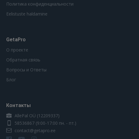
Политика конфиденциальности
Eelistuste haldamine
GetaPro
О проекте
Обратная связь
Вопросы и Ответы
Блог
Контакты
AllePal OÜ (12209337)
58536867
(9:00-17:00 пн. - пт.)
contact@getapro.ee