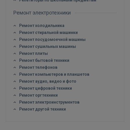
Репетиторы по школьным предметам
Ремонт электротехники
Войти
Ремонт холодильника
Ремонт стиральной машинки
Ремонт посудомоечной машины
Ремонт сушильных машины
Ремонт плиты
Ремонт бытовой техники
Ремонт телефонов
ВОЙТИ
Ремонт компьютеров и планшетов
Ремонт аудио, видео и фото
Забыли пароль?
Запомнить?
Ремонт цифровой техники
Ремонт оргтехники
FACEBOOK
Ремонт электроинструментов
Ремонт другой техники
GOOGLE