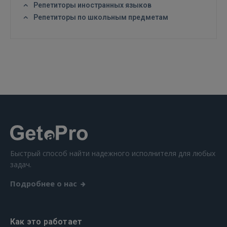
Репетиторы иностранных языков
Репетиторы по школьным предметам
ВОЙТИ
Забыли пароль?
Запомнить?
FACEBOOK
GOOGLE
 Sign in with Apple
Быстрый способ найти надежного исполнителя для любых
задач.
Ещё не зарегистрированы?
Подробнее о нас
РЕГИСТРАЦИЯ
Как это работает