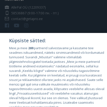
AllePal OÜ (12209337)
58536867
(9:00-17:00 пн. - пт.)
contact@getapro.ee
Küpsiste sätted:
Страны
Meie ja meie
269
partnerid salvestavame ja kasutame teie
seadmes isikuandmeid, näiteks sirvimisandmeid või kordumatuid
Эстония
tunnuseid. Suvandi „Nõustun” valimine võimaldab
Латвия
jälgimistehnoloogiatel toetada jaotises „Meie ja meie partnerid
töötleme andmeid esitamiseks” näidatud eesmärke, sellal kui
Литва
suvandi „Keeldu kõigist” valimine või nõusoleku tagasivõtmine
keelab selle. Kui jälgimine on keelatud, ei pruugi osa kuvatavast
sisust ja reklaamidest olla teie jaoks nii asjakohased. Saate selle
menüü igal ajal oma valikute muutmiseks või nõusoleku
tagasivõtmiseks uuesti avada, klõpsates veebilehe allosas oleval
lingil „Privaatsuseelistused” või veebilehe vasakus alanurgas
oleval hõljuval ikoonil, kui see on olemas. Teie valikud jõustuvad
meie Veebisait kohaldamisala piires. Lisateabe saamiseks