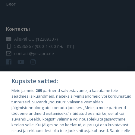
Блог
Контакты
AllePal OÜ (12209337)
58536867
(9:00-17:00 пн. - пт.)
contact@getapro.ee
Küpsiste sätted:
Страны
Meie ja meie
269
partnerid salvestavame ja kasutame teie
seadmes isikuandmeid, näiteks sirvimisandmeid või kordumatuid
Эстония
tunnuseid. Suvandi „Nõustun” valimine võimaldab
Латвия
jälgimistehnoloogiatel toetada jaotises „Meie ja meie partnerid
töötleme andmeid esitamiseks” näidatud eesmärke, sellal kui
Литва
suvandi „Keeldu kõigist” valimine või nõusoleku tagasivõtmine
keelab selle. Kui jälgimine on keelatud, ei pruugi osa kuvatavast
sisust ja reklaamidest olla teie jaoks nii asjakohased. Saate selle