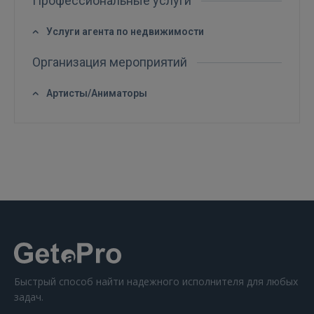
Профессиональные услуги
Услуги агента по недвижимости
Организация мероприятий
ВОЙТИ
Артисты/Аниматоры
Забыли пароль?
Запомнить?
FACEBOOK
GOOGLE
 Sign in with Apple
Ещё не зарегистрированы?
Быстрый способ найти надежного исполнителя для любых
задач.
РЕГИСТРАЦИЯ