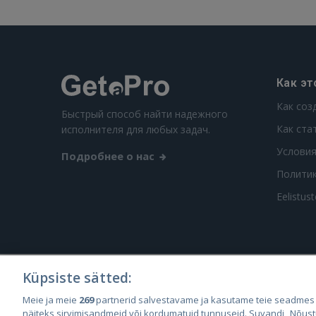
Как эт
Как соз
Быстрый способ найти надежного
Как ста
исполнителя для любых задач.
Условия
Подробнее о нас
Полити
Eelistus
Küpsiste sätted:
City2
Meie ja meie
269
partnerid salvestavame ja kasutame teie seadmes
City
näiteks sirvimisandmeid või kordumatuid tunnuseid. Suvandi „Nõust