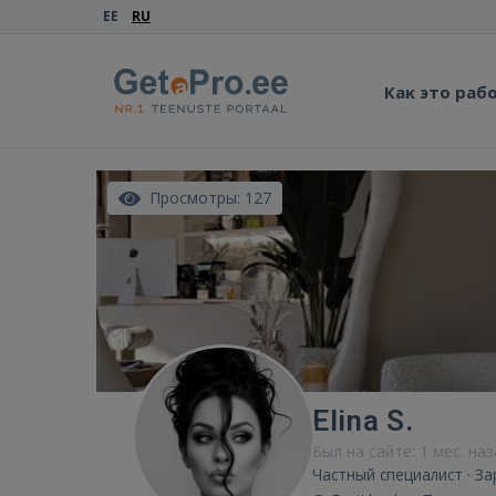
EE
RU
Как это раб
Просмотры: 127
Elina S.
Был на сайте: 1 мес. на
Частный специалист · З