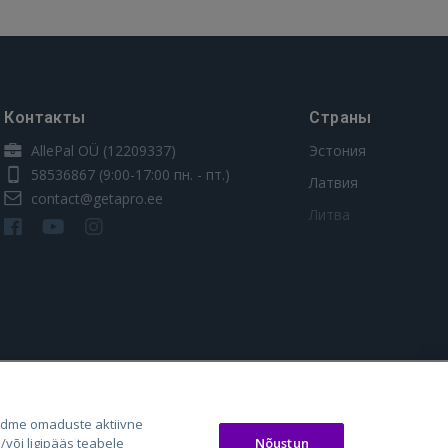
Контакты
Страны
AllePal OÜ (12209337)
Эстония
58536867
(9:00-17:00 пн. - пт.)
Латвия
contact@getapro.ee
Литва
os.lt
auto24.ee
Osta.ee
adme omaduste aktiivne
laugos.lt
KV.ee
KuldneBörs.ee
Nõustun
või ligipääs teabele