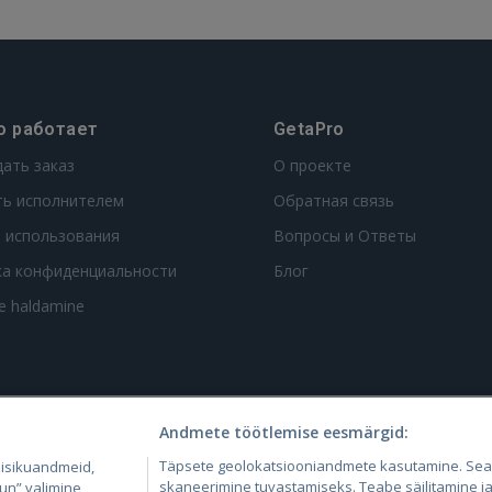
о работает
GetaPro
дать заказ
О проекте
ть исполнителем
Обратная связь
 использования
Вопросы и Ответы
ка конфиденциальности
Блог
te haldamine
Andmete töötlemise eesmärgid:
4.lv
GetaPro.lv
Skelbiu.lt
Aruodas.lt
Kain
Täpsete geolokatsiooniandmete kasutamine. Se
 isikuandmeid,
24.ee
GetaPro.ee
Autoplius.lt
CVbankas.lt
Pas
skaneerimine tuvastamiseks. Teabe säilitamine ja/
un” valimine