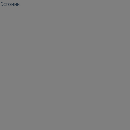
ВОЙТИ
 Эстонии.
Забыли пароль?
Запомнить?
FACEBOOK
GOOGLE
 Sign in with Apple
Ещё не зарегистрированы?
РЕГИСТРАЦИЯ