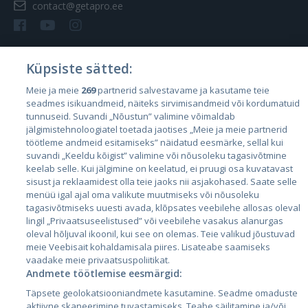
contact@getapro.ee
Küpsiste sätted:
Страны
Meie ja meie
269
partnerid salvestavame ja kasutame teie
seadmes isikuandmeid, näiteks sirvimisandmeid või kordumatuid
Эстония
tunnuseid. Suvandi „Nõustun” valimine võimaldab
Латвия
jälgimistehnoloogiatel toetada jaotises „Meie ja meie partnerid
töötleme andmeid esitamiseks” näidatud eesmärke, sellal kui
Литва
suvandi „Keeldu kõigist” valimine või nõusoleku tagasivõtmine
keelab selle. Kui jälgimine on keelatud, ei pruugi osa kuvatavast
sisust ja reklaamidest olla teie jaoks nii asjakohased. Saate selle
menüü igal ajal oma valikute muutmiseks või nõusoleku
tagasivõtmiseks uuesti avada, klõpsates veebilehe allosas oleval
lingil „Privaatsuseelistused” või veebilehe vasakus alanurgas
oleval hõljuval ikoonil, kui see on olemas. Teie valikud jõustuvad
meie Veebisait kohaldamisala piires. Lisateabe saamiseks
vaadake meie privaatsuspoliitikat.
Andmete töötlemise eesmärgid:
City24.lv
CVbankas.lt
Täpsete geolokatsiooniandmete kasutamine. Seadme omaduste
City24.ee
Kainos.lt
aktiivne skaneerimine tuvastamiseks. Teabe säilitamine ja/või