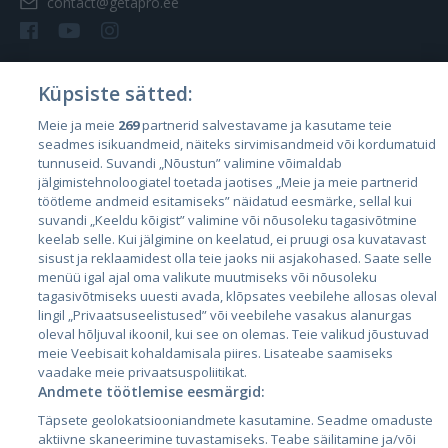
contact@getapro.ee
Küpsiste sätted:
Страны
Meie ja meie
269
partnerid salvestavame ja kasutame teie
seadmes isikuandmeid, näiteks sirvimisandmeid või kordumatuid
Эстония
tunnuseid. Suvandi „Nõustun” valimine võimaldab
Латвия
jälgimistehnoloogiatel toetada jaotises „Meie ja meie partnerid
töötleme andmeid esitamiseks” näidatud eesmärke, sellal kui
Литва
suvandi „Keeldu kõigist” valimine või nõusoleku tagasivõtmine
keelab selle. Kui jälgimine on keelatud, ei pruugi osa kuvatavast
sisust ja reklaamidest olla teie jaoks nii asjakohased. Saate selle
menüü igal ajal oma valikute muutmiseks või nõusoleku
tagasivõtmiseks uuesti avada, klõpsates veebilehe allosas oleval
lingil „Privaatsuseelistused” või veebilehe vasakus alanurgas
oleval hõljuval ikoonil, kui see on olemas. Teie valikud jõustuvad
meie Veebisait kohaldamisala piires. Lisateabe saamiseks
vaadake meie privaatsuspoliitikat.
Andmete töötlemise eesmärgid:
City24.lv
CVbankas.lt
Täpsete geolokatsiooniandmete kasutamine. Seadme omaduste
City24.ee
Kainos.lt
aktiivne skaneerimine tuvastamiseks. Teabe säilitamine ja/või