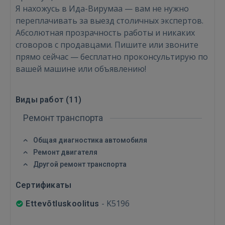
Я нахожусь в Ида-Вирумаа — вам не нужно
ВОЙТИ
переплачивать за выезд столичных экспертов.
Абсолютная прозрачность работы и никаких
Забыли пароль?
Запомнить?
сговоров с продавцами. Пишите или звоните
прямо сейчас — бесплатно проконсультирую по
FACEBOOK
вашей машине или объявлению!
GOOGLE
Виды работ (
11
)
Ремонт транспорта
 Sign in with Apple
Общая диагностика автомобиля
Ещё не зарегистрированы?
Ремонт двигателя
Другой ремонт транспорта
РЕГИСТРАЦИЯ
Сертификаты
-
K5196
Ettevõtluskoolitus