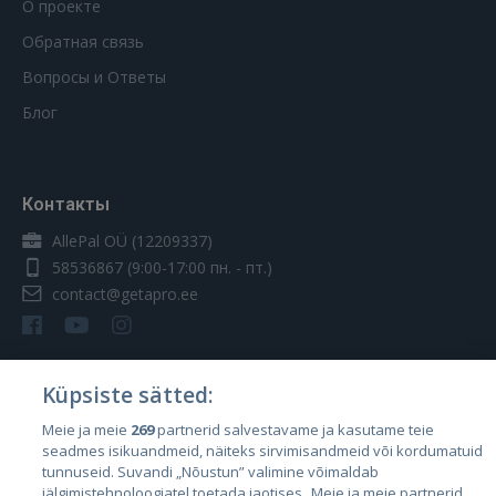
О проекте
Обратная связь
Вопросы и Ответы
Блог
Контакты
AllePal OÜ (12209337)
58536867
(9:00-17:00 пн. - пт.)
contact@getapro.ee
Küpsiste sätted:
Страны
Meie ja meie
269
partnerid salvestavame ja kasutame teie
seadmes isikuandmeid, näiteks sirvimisandmeid või kordumatuid
Эстония
tunnuseid. Suvandi „Nõustun” valimine võimaldab
Латвия
jälgimistehnoloogiatel toetada jaotises „Meie ja meie partnerid