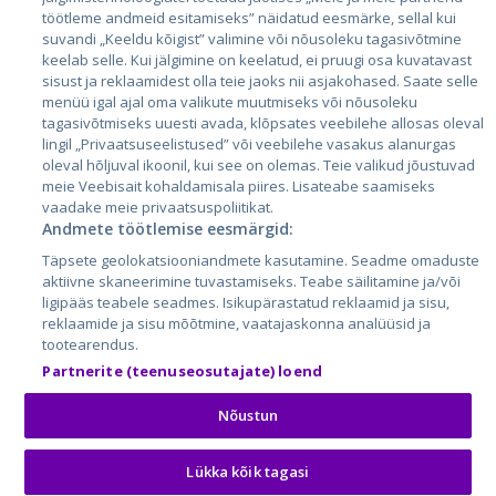
töötleme andmeid esitamiseks” näidatud eesmärke, sellal kui
Литва
suvandi „Keeldu kõigist” valimine või nõusoleku tagasivõtmine
keelab selle. Kui jälgimine on keelatud, ei pruugi osa kuvatavast
sisust ja reklaamidest olla teie jaoks nii asjakohased. Saate selle
menüü igal ajal oma valikute muutmiseks või nõusoleku
tagasivõtmiseks uuesti avada, klõpsates veebilehe allosas oleval
lingil „Privaatsuseelistused” või veebilehe vasakus alanurgas
oleval hõljuval ikoonil, kui see on olemas. Teie valikud jõustuvad
meie Veebisait kohaldamisala piires. Lisateabe saamiseks
vaadake meie privaatsuspoliitikat.
Andmete töötlemise eesmärgid:
City24.lv
CVbankas.lt
Täpsete geolokatsiooniandmete kasutamine. Seadme omaduste
City24.ee
Kainos.lt
aktiivne skaneerimine tuvastamiseks. Teabe säilitamine ja/või
GetaPro.lv
Paslaugos.lt
ligipääs teabele seadmes. Isikupärastatud reklaamid ja sisu,
GetaPro.ee
auto24.ee
reklaamide ja sisu mõõtmine, vaatajaskonna analüüsid ja
tootearendus.
Skelbiu.lt
KV.ee
Partnerite (teenuseosutajate) loend
Autoplius.lt
Osta.ee
Aruodas.lt
KuldneBörs.ee
Nõustun
Lükka kõik tagasi