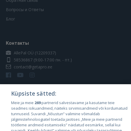
Обратная связь
Вопросы и Ответы
Блог
Контакты
AllePal OÜ (12209337)
58536867
(9:00-17:00 пн. - пт.)
contact@getapro.ee
Küpsiste sätted:
Страны
Meie ja meie
269
partnerid salvestavame ja kasutame teie
seadmes isikuandmeid, näiteks sirvimisandmeid või kordumatuid
Эстония
tunnuseid. Suvandi „Nõustun” valimine võimaldab
Латвия
jälgimistehnoloogiatel toetada jaotises „Meie ja meie partnerid
töötleme andmeid esitamiseks” näidatud eesmärke, sellal kui
Литва
suvandi „Keeldu kõigist” valimine või nõusoleku tagasivõtmine