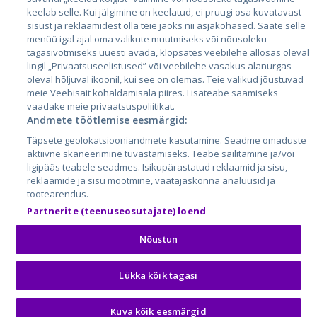
keelab selle. Kui jälgimine on keelatud, ei pruugi osa kuvatavast
sisust ja reklaamidest olla teie jaoks nii asjakohased. Saate selle
menüü igal ajal oma valikute muutmiseks või nõusoleku
tagasivõtmiseks uuesti avada, klõpsates veebilehe allosas oleval
lingil „Privaatsuseelistused” või veebilehe vasakus alanurgas
oleval hõljuval ikoonil, kui see on olemas. Teie valikud jõustuvad
meie Veebisait kohaldamisala piires. Lisateabe saamiseks
vaadake meie privaatsuspoliitikat.
Andmete töötlemise eesmärgid:
City24.lv
CVbankas.lt
Täpsete geolokatsiooniandmete kasutamine. Seadme omaduste
City24.ee
Kainos.lt
aktiivne skaneerimine tuvastamiseks. Teabe säilitamine ja/või
GetaPro.lv
Paslaugos.lt
ligipääs teabele seadmes. Isikupärastatud reklaamid ja sisu,
GetaPro.ee
auto24.ee
reklaamide ja sisu mõõtmine, vaatajaskonna analüüsid ja
tootearendus.
Skelbiu.lt
KV.ee
Partnerite (teenuseosutajate) loend
Autoplius.lt
Osta.ee
Aruodas.lt
KuldneBörs.ee
Nõustun
Lükka kõik tagasi
© 2026 GetaPro. Все права защищены.
Kuva kõik eesmärgid