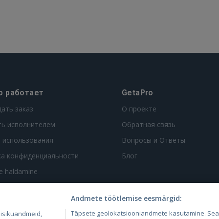
о работает
GetaPro
дать заказ
О проекте
ть исполнителем
Обратная связь
 использования
Вопросы и Ответы
ка конфиденциальности
Блог
te haldamine
Andmete töötlemise eesmärgid:
Täpsete geolokatsiooniandmete kasutamine. Se
 isikuandmeid,