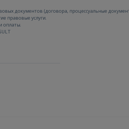
ВОЙТИ
авовых документов (договора, процессуальные документ
ие правовые услуги.
Забыли пароль?
Запомнить?
и оплаты.
SULT
FACEBOOK
GOOGLE
 Sign in with Apple
Ещё не зарегистрированы?
РЕГИСТРАЦИЯ