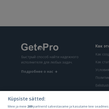
Как эт
Как соз
Быстрый способ найти надежного
Как ста
исполнителя для любых задач.
Условия
Подробнее о нас
Полити
Eelistus
Küpsiste sätted:
Meie ja meie
269
partnerid salvestavame ja kasutame teie seadmes