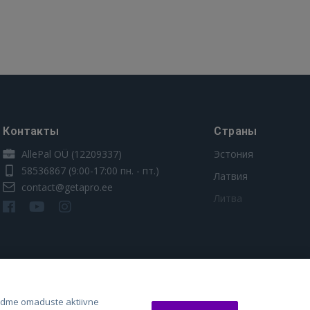
Контакты
Страны
AllePal OÜ (12209337)
Эстония
58536867
(9:00-17:00 пн. - пт.)
Латвия
contact@getapro.ee
Литва
adme omaduste aktiivne