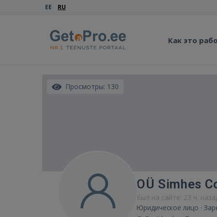
EE
RU
Как это раб
Просмотры: 130
OÜ Simhes Co
Был на сайте: 23 ч. наза
Юридическое лицо · Зар