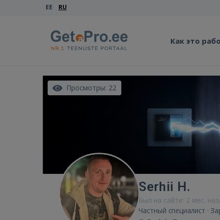
EE
RU
Как это раб
Просмотры: 22
Serhii H.
Был на сайте: 2 мес. на
Частный специалист · За