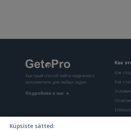
Как эт
Как соз
Быстрый способ найти надежного
Как ста
исполнителя для любых задач.
Условия
Подробнее о нас
Полити
Eelistus
Küpsiste sätted: