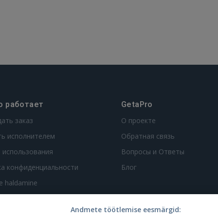
о работает
GetaPro
дать заказ
О проекте
ть исполнителем
Обратная связь
 использования
Вопросы и Ответы
ка конфиденциальности
Блог
te haldamine
Andmete töötlemise eesmärgid: