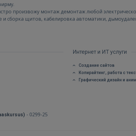
фирму.
ВОЙТИ
быстро произвожу монтаж демонтаж любой электрическо
е и сборка щитов, кабелировка автоматики, дымоудален
Забыли пароль?
Запомнить?
FACEBOOK
Интернет и ИТ услуги
GOOGLE
Создание сайтов
Копирайтинг, работа с тек
 Sign in with Apple
Графический дизайн и ани
Ещё не зарегистрированы?
РЕГИСТРАЦИЯ
-
0299-25
baaskursus)