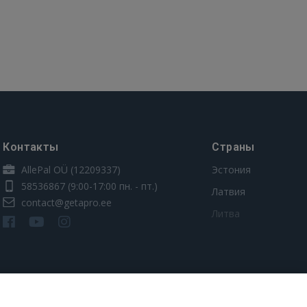
Контакты
Страны
AllePal OÜ (12209337)
Эстония
58536867
(9:00-17:00 пн. - пт.)
Латвия
contact@getapro.ee
Литва