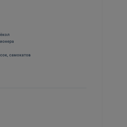
тёкол
ионера
сок, самокатов