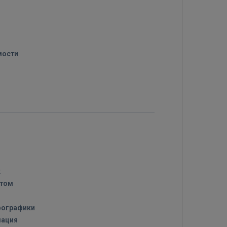
мости
х
стом
фографики
мация