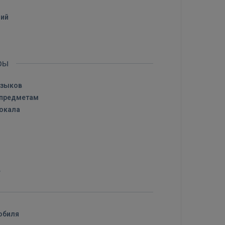
ний
оры
языков
 предметам
вокала
в
обиля