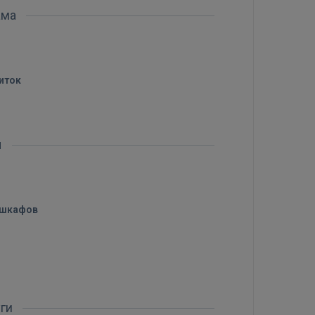
ама
иток
ы
 шкафов
уги