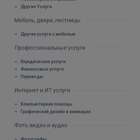
Войти
Другие Услуги
Мебель, двери, лестницы
Другие услуги с мебелью
Профессиональные услуги
ВОЙТИ
Юридические услуги
Забыли пароль?
Запомнить?
Финансовые услуги
Переводы
FACEBOOK
Интернет и ИТ услуги
Компьютерная помощь
GOOGLE
Графический дизайн и анимация
 Sign in with Apple
Фото, видео и аудио
Ещё не зарегистрированы?
Фотографы