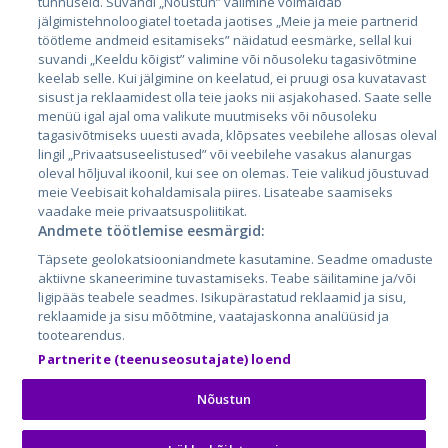
tunnuseid. Suvandi „Nõustun” valimine võimaldab
Латвия
jälgimistehnoloogiatel toetada jaotises „Meie ja meie partnerid
töötleme andmeid esitamiseks” näidatud eesmärke, sellal kui
Литва
suvandi „Keeldu kõigist” valimine või nõusoleku tagasivõtmine
keelab selle. Kui jälgimine on keelatud, ei pruugi osa kuvatavast
sisust ja reklaamidest olla teie jaoks nii asjakohased. Saate selle
menüü igal ajal oma valikute muutmiseks või nõusoleku
tagasivõtmiseks uuesti avada, klõpsates veebilehe allosas oleval
lingil „Privaatsuseelistused” või veebilehe vasakus alanurgas
oleval hõljuval ikoonil, kui see on olemas. Teie valikud jõustuvad
meie Veebisait kohaldamisala piires. Lisateabe saamiseks
vaadake meie privaatsuspoliitikat.
Andmete töötlemise eesmärgid:
City24.lv
CVbankas.lt
Täpsete geolokatsiooniandmete kasutamine. Seadme omaduste
City24.ee
Kainos.lt
aktiivne skaneerimine tuvastamiseks. Teabe säilitamine ja/või
GetaPro.lv
Paslaugos.lt
ligipääs teabele seadmes. Isikupärastatud reklaamid ja sisu,
GetaPro.ee
auto24.ee
reklaamide ja sisu mõõtmine, vaatajaskonna analüüsid ja
tootearendus.
Skelbiu.lt
KV.ee
Partnerite (teenuseosutajate) loend
Autoplius.lt
Osta.ee
Aruodas.lt
KuldneBörs.ee
Nõustun