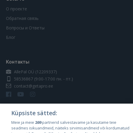
О проекте
Обратная связь
Вопросы и Ответы
Блог
Контакты
AllePal OÜ (12209337)
58536867
(9:00-17:00 пн. - пт.)
contact@getapro.ee
Küpsiste sätted:
Страны
Meie ja meie
269
partnerid salvestavame ja kasutame teie
seadmes isikuandmeid, näiteks sirvimisandmeid või kordumatuid
Эстония