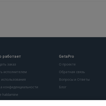
о работает
GetaPro
дать заказ
О проекте
ть исполнителем
Обратная связь
 использования
Вопросы и Ответы
ка конфиденциальности
Блог
te haldamine