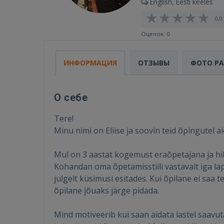
English, Eesti keeles
0,0 
Оценок: 0
ИНФОРМАЦИЯ
ОТЗЫВЫ
ФОТО Р
О себе
Tere!
Minu nimi on Eliise ja soovin teid õpingutel ai
Mul on 3 aastat kogemust eraõpetajana ja hil
Kohandan oma õpetamisstiili vastavalt iga la
julgelt küsimusi esitades. Kui õpilane ei saa
õpilane jõuaks järge pidada.
Mind motiveerib kui saan aidata lastel saavu