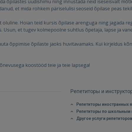
ada õpilastes uudishimu ning innustada neid iseseisvalt mõ
anud, et mida rohkem päriselulisi seoseid õpilase peas teki
ВОЙТИ
luline. Hoian teid kursis õpilase arenguga ning jagada regul
Забыли пароль?
Запомнить?
. Usun, et tugev kolmepoolne suhtlus õpetaja, lapse ja van
FACEBOOK
a õppimise õpilaste jaoks huvitavamaks. Kui kirjeldus kõnet
GOOGLE
põnevusega koostööd teie ja teie lapsega!
 Sign in with Apple
Репетиторы и инструкт
Ещё не зарегистрированы?
РЕГИСТРАЦИЯ
Репетиторы иностранных 
Репетиторы по школьным
Другое услуги репетиторо