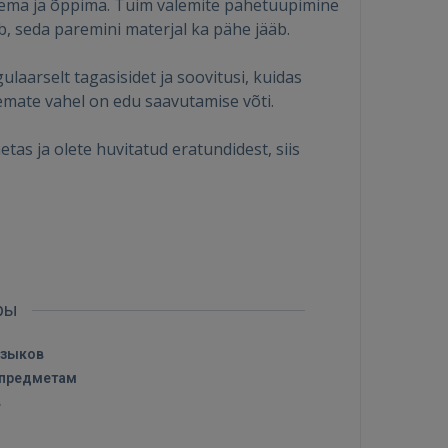
tlema ja õppima. Tuim valemite pähetuupimine
b, seda paremini materjal ka pähe jääb.
aarselt tagasisidet ja soovitusi, kuidas
emate vahel on edu saavutamise võti.
as ja olete huvitatud eratundidest, siis
оры
языков
 предметам
в