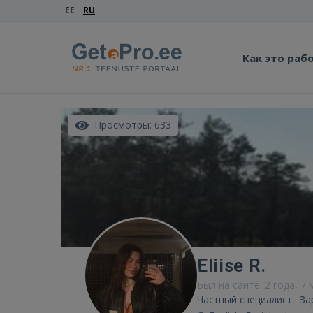
EE
RU
Как это раб
Просмотры: 633
Eliise R.
Был на сайте: 2 года, 7 
Частный специалист · З