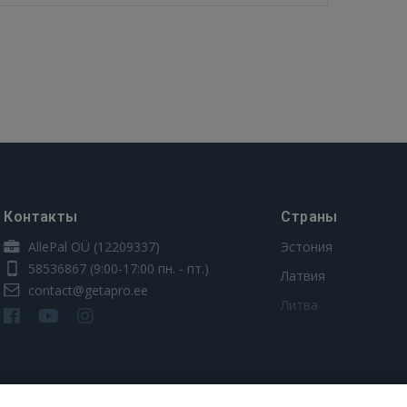
Контакты
Страны
AllePal OÜ (12209337)
Эстония
58536867
(9:00-17:00 пн. - пт.)
Латвия
contact@getapro.ee
Литва