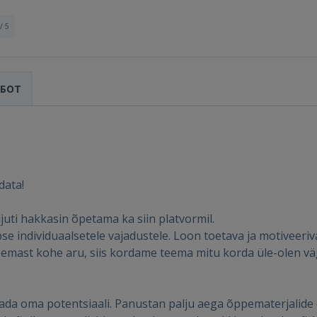
/ 5
АБОТ
data!
juti hakkasin õpetama ka siin platvormil.
Войти
pse individuaalsetele vajadustele. Loon toetava ja motiveer
 teemast kohe aru, siis kordame teema mitu korda üle-olen vä
tada oma potentsiaali. Panustan palju aega õppematerjalide 