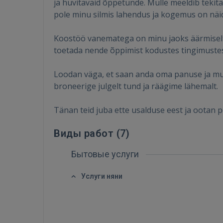
ja huvitavaid õppetunde. Mulle meeldib tekit
pole minu silmis lahendus ja kogemus on näid
Koostöö vanematega on minu jaoks äärmiselt o
toetada nende õppimist kodustes tingimustes
Loodan väga, et saan anda oma panuse ja muut
broneerige julgelt tund ja räägime lähemalt.
Tänan teid juba ette usalduse eest ja ootan 
Виды работ (
7
)
Бытовые услуги
Услуги няни