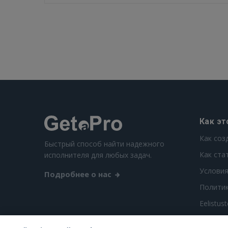
Как эт
Как соз
Быстрый способ найти надежного
Как ста
исполнителя для любых задач.
Условия
Подробнее о нас
Полити
Eelistus