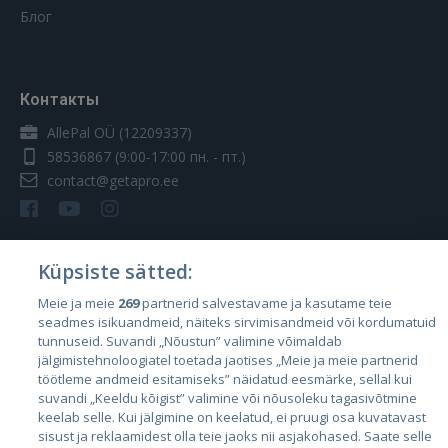
Блог
Контакты
AllePal OÜ (12209337)
58536867
(9:00-17:00 пн. - пт.)
contact@getapro.ee
Küpsiste sätted:
Страны
Meie ja meie
269
partnerid salvestavame ja kasutame teie
seadmes isikuandmeid, näiteks sirvimisandmeid või kordumatuid
Эстония
tunnuseid. Suvandi „Nõustun” valimine võimaldab
Латвия
jälgimistehnoloogiatel toetada jaotises „Meie ja meie partnerid
töötleme andmeid esitamiseks” näidatud eesmärke, sellal kui
Литва
suvandi „Keeldu kõigist” valimine või nõusoleku tagasivõtmine
keelab selle. Kui jälgimine on keelatud, ei pruugi osa kuvatavast
sisust ja reklaamidest olla teie jaoks nii asjakohased. Saate selle