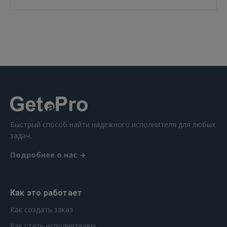
ВОЙТИ
Забыли пароль?
Запомнить?
FACEBOOK
GOOGLE
Быстрый способ найти надежного исполнителя для любых
 Sign in with Apple
задач.
Подробнее о нас
Ещё не зарегистрированы?
РЕГИСТРАЦИЯ
Как это работает
Как создать заказ
Как стать исполнителем