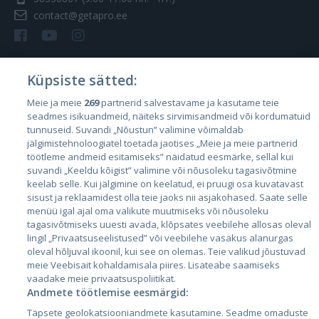
contact@getapro.ee
Küpsiste sätted:
Страны
Meie ja meie
269
partnerid salvestavame ja kasutame teie
seadmes isikuandmeid, näiteks sirvimisandmeid või kordumatuid
Эстония
tunnuseid. Suvandi „Nõustun” valimine võimaldab
Латвия
jälgimistehnoloogiatel toetada jaotises „Meie ja meie partnerid
töötleme andmeid esitamiseks” näidatud eesmärke, sellal kui
Литва
suvandi „Keeldu kõigist” valimine või nõusoleku tagasivõtmine
keelab selle. Kui jälgimine on keelatud, ei pruugi osa kuvatavast
sisust ja reklaamidest olla teie jaoks nii asjakohased. Saate selle
menüü igal ajal oma valikute muutmiseks või nõusoleku
tagasivõtmiseks uuesti avada, klõpsates veebilehe allosas oleval
lingil „Privaatsuseelistused” või veebilehe vasakus alanurgas
oleval hõljuval ikoonil, kui see on olemas. Teie valikud jõustuvad
meie Veebisait kohaldamisala piires. Lisateabe saamiseks
vaadake meie privaatsuspoliitikat.
Andmete töötlemise eesmärgid:
City24.lv
CVbankas.lt
Täpsete geolokatsiooniandmete kasutamine. Seadme omaduste
City24.ee
Kainos.lt