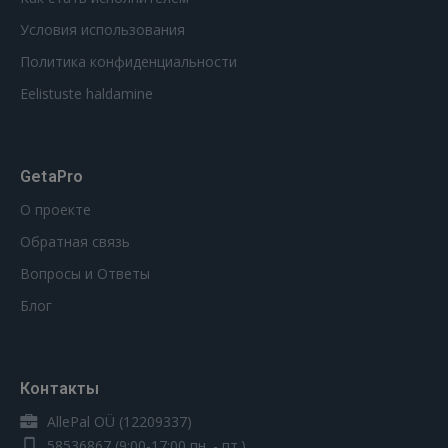
Условия использования
Политика конфиденциальности
Eelistuste haldamine
GetaPro
О проекте
Обратная связь
Вопросы и Ответы
Блог
Контакты
AllePal OÜ (12209337)
58536867
(9:00-17:00 пн. - пт.)