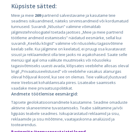
Küpsiste sätted:
Meie ja meie
269
partnerid salvestavame ja kasutame teie
Страны
seadmes isikuandmeid, näiteks sirvimisandmeid või kordumatuid
Эстония
tunnuseid. Suvandi „Nõustun” valimine võimaldab
jälgimistehnoloogiatel toetada jaotises „Meie ja meie partnerid
Латвия
töötleme andmeid esitamiseks” näidatud eesmärke, sellal kui
suvandi „Keeldu kõigist” valimine või nõusoleku tagasivõtmine
Литва
keelab selle. Kui jälgimine on keelatud, ei pruugi osa kuvatavast
sisust ja reklaamidest olla teie jaoks nii asjakohased. Saate selle
menüü igal ajal oma valikute muutmiseks või nõusoleku
tagasivõtmiseks uuesti avada, klõpsates veebilehe allosas oleval
lingil „Privaatsuseelistused” või veebilehe vasakus alanurgas
oleval hõljuval ikoonil, kui see on olemas. Teie valikud jõustuvad
meie Veebisait kohaldamisala piires. Lisateabe saamiseks
vaadake meie privaatsuspoliitikat.
Andmete töötlemise eesmärgid:
City24.lv
CVbankas.lt
Täpsete geolokatsiooniandmete kasutamine. Seadme omaduste
City24.ee
Kainos.lt
aktiivne skaneerimine tuvastamiseks. Teabe säilitamine ja/või
ligipääs teabele seadmes. Isikupärastatud reklaamid ja sisu,
GetaPro.lv
Paslaugos.lt
reklaamide ja sisu mõõtmine, vaatajaskonna analüüsid ja
GetaPro.ee
auto24.ee
tootearendus.
Skelbiu.lt
KV.ee
Partnerite (teenuseosutajate) loend