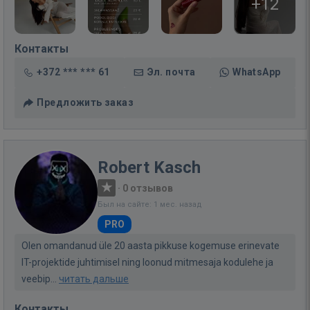
+12
Контакты
+372 *** *** 61
Эл. почта
WhatsApp
Предложить заказ
Robert Kasch
·
0 отзывов
Был на сайте: 1 мес. назад
PRO
Olen omandanud üle 20 aasta pikkuse kogemuse erinevate
IT-projektide juhtimisel ning loonud mitmesaja kodulehe ja
veebip...
читать дальше
Контакты