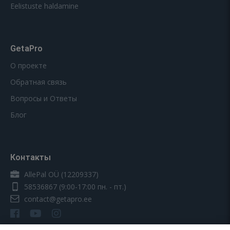
Eelistuste haldamine
GetaPro
О проекте
Обратная связь
Вопросы и Ответы
Блог
Контакты
AllePal OÜ (12209337)
58536867
(9:00-17:00 пн. - пт.)
contact@getapro.ee