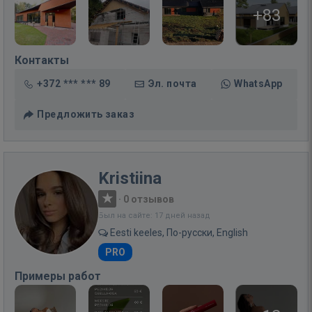
+83
Контакты
+372 *** *** 89
Эл. почта
WhatsApp
Предложить заказ
Kristiina
·
0 отзывов
Был на сайте: 17 дней назад
Eesti keeles, По-русски, English
PRO
Примеры работ