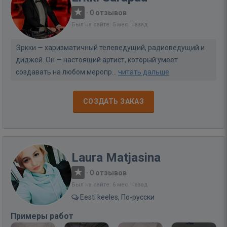
·
0 отзывов
Был на сайте: 5 мес. назад
Эркки — харизматичный телеведущий, радиоведущий и
диджей. Он — настоящий артист, который умеет
создавать на любом меропр...
читать дальше
СОЗДАТЬ ЗАКАЗ
Laura Matjasina
·
0 отзывов
Был на сайте: 6 мес. назад
Eesti keeles, По-русски
Примеры работ