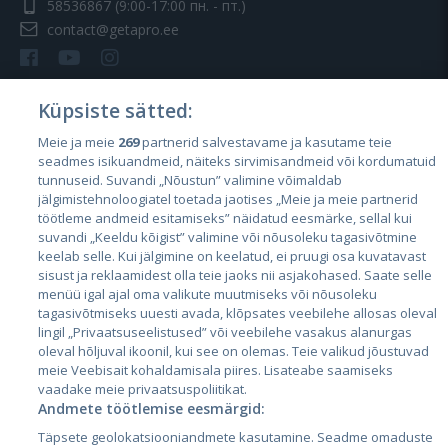
58536867
(9:00-17:00 пн. - пт.)
contact@getapro.ee
Küpsiste sätted:
Meie ja meie
269
partnerid salvestavame ja kasutame teie
Страны
seadmes isikuandmeid, näiteks sirvimisandmeid või kordumatuid
Эстония
tunnuseid. Suvandi „Nõustun” valimine võimaldab
jälgimistehnoloogiatel toetada jaotises „Meie ja meie partnerid
Латвия
töötleme andmeid esitamiseks” näidatud eesmärke, sellal kui
suvandi „Keeldu kõigist” valimine või nõusoleku tagasivõtmine
Литва
keelab selle. Kui jälgimine on keelatud, ei pruugi osa kuvatavast
sisust ja reklaamidest olla teie jaoks nii asjakohased. Saate selle
menüü igal ajal oma valikute muutmiseks või nõusoleku
tagasivõtmiseks uuesti avada, klõpsates veebilehe allosas oleval
lingil „Privaatsuseelistused” või veebilehe vasakus alanurgas
oleval hõljuval ikoonil, kui see on olemas. Teie valikud jõustuvad
meie Veebisait kohaldamisala piires. Lisateabe saamiseks
vaadake meie privaatsuspoliitikat.
Andmete töötlemise eesmärgid:
City24.lv
CVbankas.lt
Täpsete geolokatsiooniandmete kasutamine. Seadme omaduste