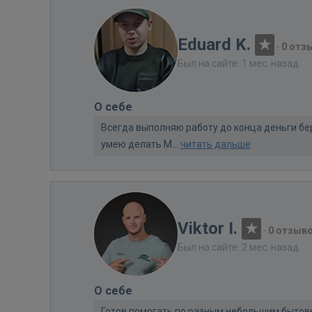
Eduard K.
·
0 отз
Был на сайте: 1 мес. назад
О себе
Всегда выполняю работу до конца деньги бе
умею делать М...
читать дальше
Viktor I.
·
0 отзыв
Был на сайте: 2 мес. назад
О себе
Готов помогать по разным небольшим бытовы