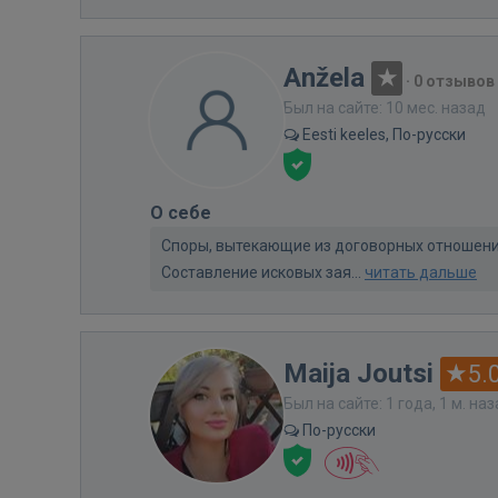
Anžela
·
0 отзывов
Был на сайте: 10 мес. назад
Eesti keeles, По-русски
О себе
Споры, вытекающие из договорных отношений
Составление исковых зая...
читать дальше
Maija Joutsi
5.
Был на сайте: 1 года, 1 м. на
По-русски