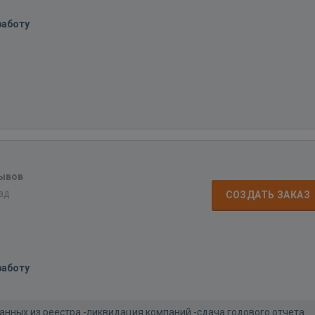
работу
зывов
зад
СОЗДАТЬ ЗАКАЗ
работу
данных из реестра -ликвидация компаний -сдача годового отчета