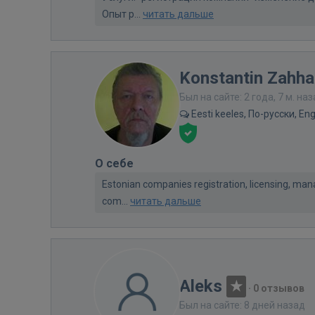
Опыт р...
читать дальше
Konstantin Zahha
Был на сайте: 2 года, 7 м. на
Eesti keeles, По-русски, Eng
О себе
Estonian companies registration, licensing, mana
com...
читать дальше
Aleks
·
0 отзывов
Был на сайте: 8 дней назад