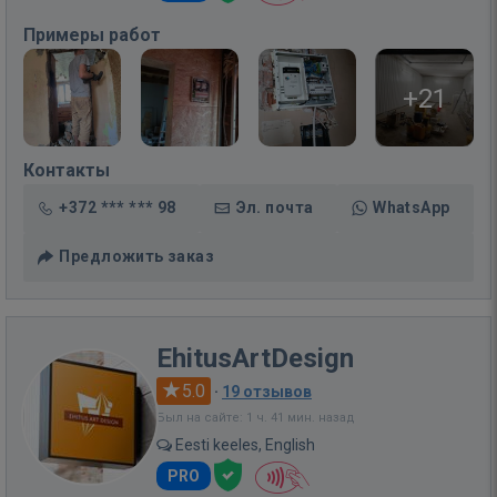
Примеры работ
+21
Контакты
+372 *** *** 98
Эл. почта
WhatsApp
Предложить заказ
EhitusArtDesign
5.0
·
19 отзывов
Был на сайте: 1 ч. 41 мин. назад
Eesti keeles, English
PRO