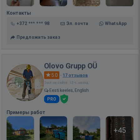
Контакты
+372 *** *** 98
Эл. почта
WhatsApp
Предложить заказ
Olovo Grupp OÜ
5.0
·
17 отзывов
Был на сайте: 13 ч. назад
Eesti keeles, English
PRO
Примеры работ
+45