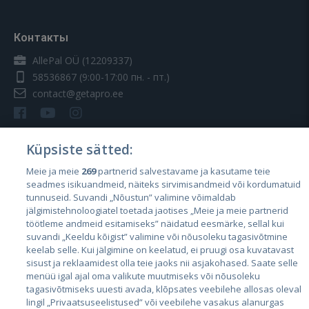
Контакты
AllePal OÜ (12209337)
58536867
(9:00-17:00 пн. - пт.)
contact@getapro.ee
Küpsiste sätted:
Meie ja meie
269
partnerid salvestavame ja kasutame teie
Страны
seadmes isikuandmeid, näiteks sirvimisandmeid või kordumatuid
Эстония
tunnuseid. Suvandi „Nõustun” valimine võimaldab
jälgimistehnoloogiatel toetada jaotises „Meie ja meie partnerid
Латвия
töötleme andmeid esitamiseks” näidatud eesmärke, sellal kui
suvandi „Keeldu kõigist” valimine või nõusoleku tagasivõtmine
Литва
keelab selle. Kui jälgimine on keelatud, ei pruugi osa kuvatavast
sisust ja reklaamidest olla teie jaoks nii asjakohased. Saate selle
menüü igal ajal oma valikute muutmiseks või nõusoleku
tagasivõtmiseks uuesti avada, klõpsates veebilehe allosas oleval
lingil „Privaatsuseelistused” või veebilehe vasakus alanurgas