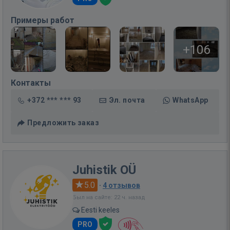
Примеры работ
+106
Контакты
+372 *** *** 93
Эл. почта
WhatsApp
Предложить заказ
Juhistik OÜ
5.0
·
4 отзывов
Был на сайте: 22 ч. назад
Eesti keeles
PRO