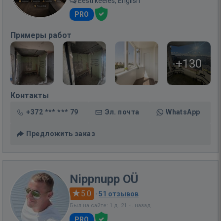
Eesti keeles, English
PRO
Примеры работ
+130
Контакты
+372 *** *** 79
Эл. почта
WhatsApp
Предложить заказ
Nippnupp OÜ
5.0
·
51 отзывов
Был на сайте: 1 д. 21 ч. назад
PRO