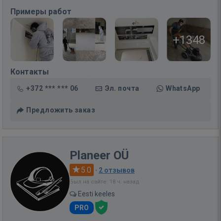
Примеры работ
+1348
Контакты
+372 *** *** 06
Эл. почта
WhatsApp
Предложить заказ
Planeer OÜ
5.0
·
2 отзывов
Был на сайте: 18 ч. назад
Eesti keeles
PRO