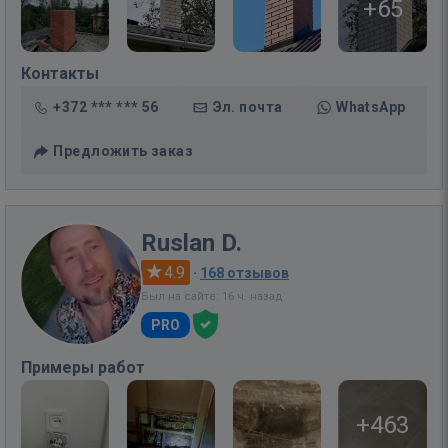
+65
Контакты
+372 *** *** 56
Эл. почта
WhatsApp
Предложить заказ
Ruslan D.
4.9
·
168 отзывов
Был на сайте: 16 ч. назад
PRO
Примеры работ
+463