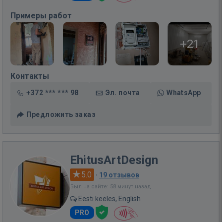
Примеры работ
+21
Контакты
+372 *** *** 98
Эл. почта
WhatsApp
Предложить заказ
EhitusArtDesign
5.0
·
19 отзывов
Был на сайте: 58 минут назад
Eesti keeles, English
PRO