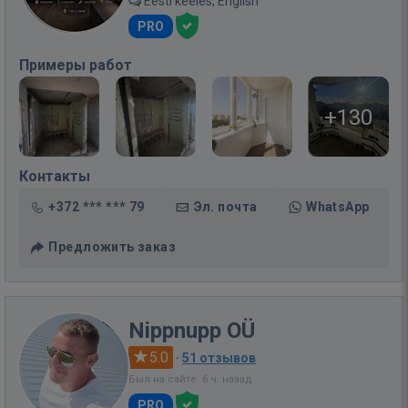
Eesti keeles, English
PRO
Примеры работ
+130
Контакты
+372 *** *** 79
Эл. почта
WhatsApp
Предложить заказ
Nippnupp OÜ
5.0
·
51 отзывов
Был на сайте: 6 ч. назад
PRO