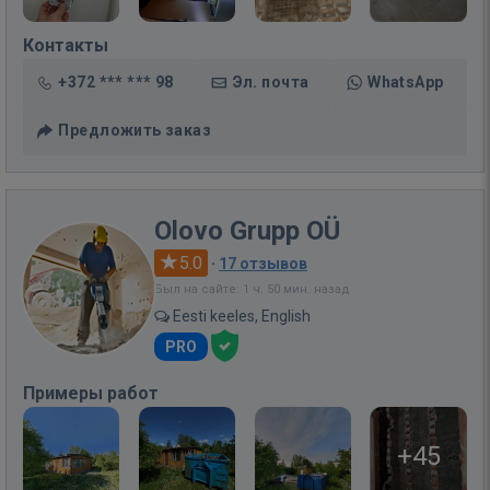
Контакты
+372 *** *** 98
Эл. почта
WhatsApp
Предложить заказ
Olovo Grupp OÜ
5.0
·
17 отзывов
Был на сайте: 1 ч. 50 мин. назад
Eesti keeles, English
PRO
Примеры работ
+45