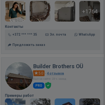
+1764
Контакты
+372 *** *** 35
Эл. почта
WhatsApp
Предложить заказ
Builder Brothers OÜ
5.0
·
4 отзывов
Был на сайте: 23 ч. назад
PRO
Примеры работ