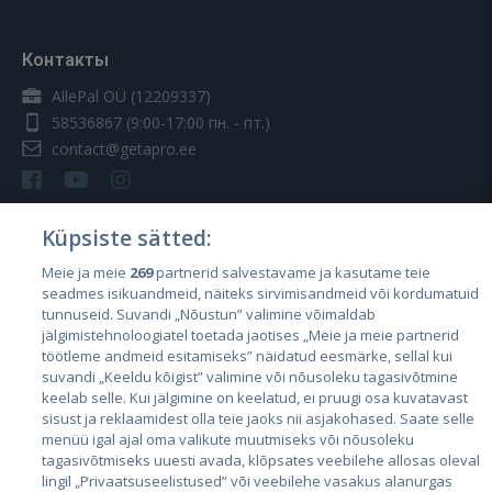
Контакты
AllePal OÜ (12209337)
58536867
(9:00-17:00 пн. - пт.)
contact@getapro.ee
Küpsiste sätted:
Meie ja meie
269
partnerid salvestavame ja kasutame teie
Страны
seadmes isikuandmeid, näiteks sirvimisandmeid või kordumatuid
Эстония
tunnuseid. Suvandi „Nõustun” valimine võimaldab
jälgimistehnoloogiatel toetada jaotises „Meie ja meie partnerid
Латвия
töötleme andmeid esitamiseks” näidatud eesmärke, sellal kui
suvandi „Keeldu kõigist” valimine või nõusoleku tagasivõtmine
Литва
keelab selle. Kui jälgimine on keelatud, ei pruugi osa kuvatavast
sisust ja reklaamidest olla teie jaoks nii asjakohased. Saate selle
menüü igal ajal oma valikute muutmiseks või nõusoleku
tagasivõtmiseks uuesti avada, klõpsates veebilehe allosas oleval
lingil „Privaatsuseelistused” või veebilehe vasakus alanurgas