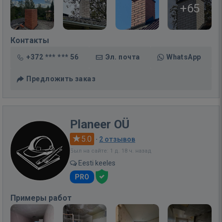
+65
Контакты
+372 *** *** 56
Эл. почта
WhatsApp
Предложить заказ
Planeer OÜ
5.0
·
2 отзывов
Был на сайте: 1 д. 18 ч. назад
Eesti keeles
PRO
Примеры работ