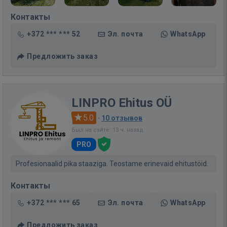
Контакты
+372 *** *** 52
Эл. почта
WhatsApp
Предложить заказ
LINPRO Ehitus OÜ
5.0
·
10 отзывов
Был на сайте: 13 ч. назад
PRO
Profesionaalid pika staaziga. Teostame erinevaid ehitustöid.
Контакты
+372 *** *** 65
Эл. почта
WhatsApp
Предложить заказ