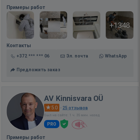
Примеры работ
+1348
Контакты
+372 *** *** 06
Эл. почта
WhatsApp
Предложить заказ
AV Kinnisvara OÜ
5.0
·
25 отзывов
Был на сайте: 1 ч. 35 мин. назад
PRO
Примеры работ