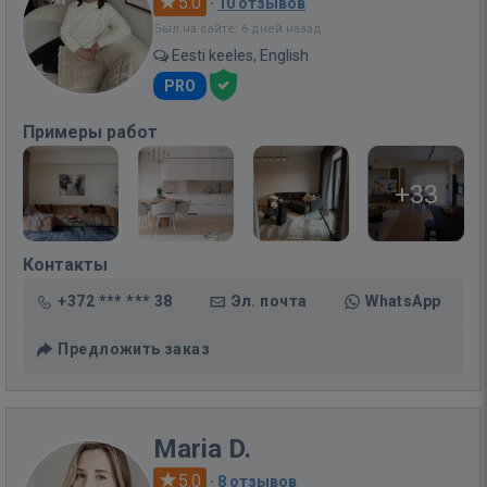
5.0
·
10 отзывов
Был на сайте: 6 дней назад
Eesti keeles, English
PRO
Примеры работ
+33
Контакты
+372 *** *** 38
Эл. почта
WhatsApp
Предложить заказ
Maria D.
5.0
·
8 отзывов