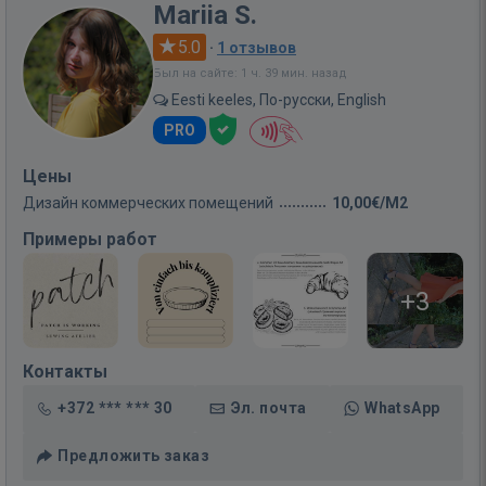
Mariia S.
5.0
·
1 отзывов
Был на сайте: 1 ч. 39 мин. назад
Eesti keeles, По-русски, English
PRO
Цены
Дизайн коммерческих помещений
10,00€/M2
Примеры работ
+3
Контакты
+372 *** *** 30
Эл. почта
WhatsApp
Предложить заказ