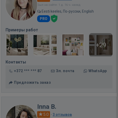
Был на сайте: 1 д. 16 ч. назад
Eesti keeles, По-русски, English
PRO
Примеры работ
+29
Контакты
+372 *** *** 87
Эл. почта
WhatsApp
Предложить заказ
Inna B.
5.0
·
3 отзывов