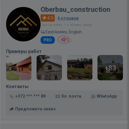
Oberbau_construction
4.9
·
6 отзывов
Был на сайте: 1 ч. 49 мин. назад
Eesti keeles, English
PRO
Примеры работ
+83
Контакты
+372 *** *** 89
Эл. почта
WhatsApp
Предложить заказ