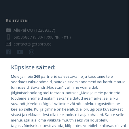
Контакты
AllePal OÜ (12209337)
58536867
(9:00-17:00 пн. - пт.)
contact@getapro.ee
Küpsiste sätted:
Meie ja meie
269
partnerid salvestavame ja kasutame teie
Страны
seadmes isikuandmeid, näiteks sirvimisandmeid või kordumatuid
Эстония
tunnuseid. Suvandi „Nõustun” valimine võimaldab
jälgimistehnoloogiatel toetada jaotises „Meie ja meie partnerid
Латвия
töötleme andmeid esitamiseks” näidatud eesmärke, sellal kui
suvandi „Keeldu kõigist” valimine või nõusoleku tagasivõtmine
Литва
keelab selle. Kui jälgimine on keelatud, ei pruugi osa kuvatavast
sisust ja reklaamidest olla teie jaoks nii asjakohased. Saate selle
menüü igal ajal oma valikute muutmiseks või nõusoleku
tagasivõtmiseks uuesti avada, klõpsates veebilehe allosas oleval