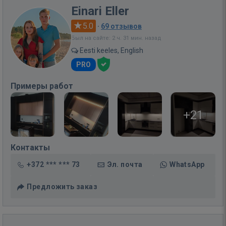
Einari Eller
5.0
·
69 отзывов
Был на сайте: 2 ч. 31 мин. назад
Eesti keeles, English
PRO
Примеры работ
+21
Контакты
+372 *** *** 73
Эл. почта
WhatsApp
Предложить заказ