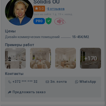
Solidis OÜ
5.0
·
6 отзывов
Был на сайте: 1 д. 19 ч. назад
PRO
Цены
Дизайн коммерческих помещений
15-45€/M2
Примеры работ
+170
Контакты
+372 *** *** 32
Эл. почта
WhatsApp
Предложить заказ