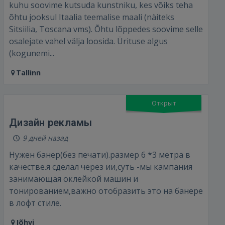
kuhu soovime kutsuda kunstniku, kes võiks teha
õhtu jooksul Itaalia teemalise maali (näiteks
Sitsiilia, Toscana vms). Õhtu lõppedes soovime selle
osalejate vahel välja loosida. Ürituse algus
(kogunemi...
Tallinn
Открыт
Дизайн рекламы
9 дней назад
Войти
Нужен банер(без печати).размер 6 *3 метра в
качестве.я сделал через ии,суть -мы кампания
занимающая оклейкой машин и
тонированием,важно отобразить это на банере
в лофт стиле.
Jõhvi
ВОЙТИ