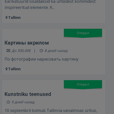
karikatuurid sisaldaksid ka ühtedest kommidest
inspireeritud elemente. K...
Tallinn
Открыт
Картины акрилом
До 300,00€
8 дней назад
По фотографии нарисовать картину
Tallinn
Открыт
Kunstniku teenused
9 дней назад
10 septembril toimub Tallinna vanalinnas üritus,