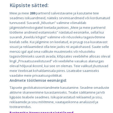
Küpsiste sätted:
Страны
Meie ja meie
269
partnerid salvestavame ja kasutame teie
seadmes isikuandmeid, näiteks sirvimisandmeid või kordumatuid
Эстония
tunnuseid. Suvandi „Nõustun” valimine võimaldab
jälgimistehnoloogiatel toetada jaotises „Meie ja meie partnerid
Латвия
töötleme andmeid esitamiseks” näidatud eesmärke, sellal kui
Литва
suvandi „Keeldu kõigist” valimine või nõusoleku tagasivõtmine
keelab selle. Kui jälgimine on keelatud, ei pruugi osa kuvatavast
sisust ja reklaamidest olla teie jaoks nii asjakohased. Saate selle
menüü igal ajal oma valikute muutmiseks või nõusoleku
tagasivõtmiseks uuesti avada, klõpsates veebilehe allosas oleval
lingil „Privaatsuseelistused” või veebilehe vasakus alanurgas
oleval hõljuval ikoonil, kui see on olemas. Teie valikud jõustuvad
meie Veebisait kohaldamisala piires. Lisateabe saamiseks
vaadake meie privaatsuspoliitikat.
Andmete töötlemise eesmärgid:
City24.lv
CVbankas.lt
Täpsete geolokatsiooniandmete kasutamine. Seadme omaduste
City24.ee
Kainos.lt
aktiivne skaneerimine tuvastamiseks. Teabe säilitamine ja/või
GetaPro.lv
Paslaugos.lt
ligipääs teabele seadmes. Isikupärastatud reklaamid ja sisu,
GetaPro.ee
auto24.ee
reklaamide ja sisu mõõtmine, vaatajaskonna analüüsid ja
tootearendus.
Skelbiu.lt
KV.ee
Partnerite (teenuseosutajate) loend