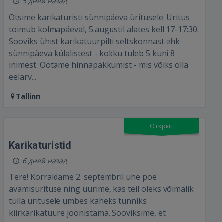
5 дней назад
Otsime karikaturisti sünnipäeva üritusele. Üritus
toimub kolmapäeval, 5.augustil alates kell 17-17:30.
Sooviks ühist karikatuurpilti seltskonnast ehk
sünnipäeva külalistest - kokku tuleb 5 kuni 8
inimest. Ootame hinnapakkumist - mis võiks olla
eelarv...
Tallinn
Открыт
Karikaturistid
6 дней назад
Tere! Korraldame 2. septembril ühe poe
avamisürituse ning uurime, kas teil oleks võimalik
tulla üritusele umbes kaheks tunniks
kiirkarikatuure joonistama. Sooviksime, et