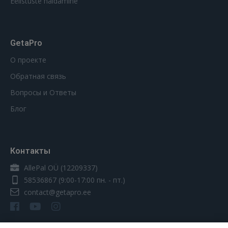
Eelistuste haldamine
GetaPro
О проекте
Обратная связь
Вопросы и Ответы
Блог
Контакты
AllePal OÜ (12209337)
58536867
(9:00-17:00 пн. - пт.)
contact@getapro.ee