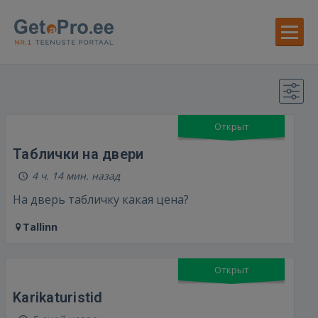
Открыт
Таблички на двери
4 ч. 14 мин. назад
На дверь табличку какая цена?
Tallinn
Открыт
Karikaturistid