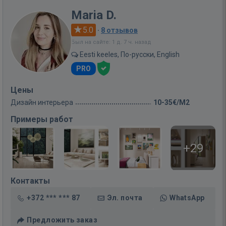
Maria D.
5.0
·
8 отзывов
Был на сайте: 1 д. 7 ч. назад
Eesti keeles, По-русски, English
PRO
Цены
Дизайн интерьера
10-35€/M2
Примеры работ
+29
Контакты
+372 *** *** 87
Эл. почта
WhatsApp
Предложить заказ