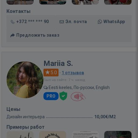
Контакты
+372 *** *** 90
Эл. почта
WhatsApp
Предложить заказ
Mariia S.
5.0
·
1 отзывов
Был на сайте: 7 ч. назад
Eesti keeles, По-русски, English
PRO
Цены
Дизайн интерьера
10,00€/M2
Примеры работ