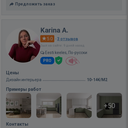
Предложить заказ
Karina A.
5.0
·
3 отзывов
Был на сайте: 9 дней назад
Eesti keeles, По-русски
PRO
Цены
Дизайн интерьера
10-14€/M2
Примеры работ
+50
Контакты