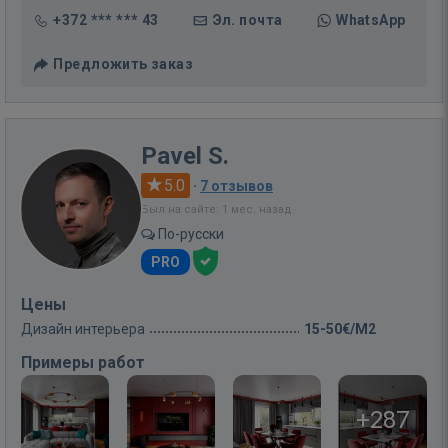
+372 *** *** 43
Эл. почта
WhatsApp
Предложить заказ
Pavel S.
5.0
·
7 отзывов
Был на сайте: 1 мес. назад
По-русски
PRO
Цены
Дизайн интерьера
15-50€/M2
Примеры работ
+287