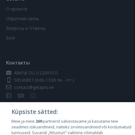
О проекте
Обратная связь
Вопросы и Ответы
Блог
Контакты
AllePal OÜ (12209337)
58536867
(9:00-17:00 пн. - пт.)
contact@getapro.ee
Küpsiste sätted:
Meie ja meie
269
partnerid salvestavame ja kasutame teie
Страны
seadmes isikuandmeid, näiteks sirvimisandmeid või kordumatuid
Эстония
tunnuseid. Suvandi „Nõustun” valimine võimaldab