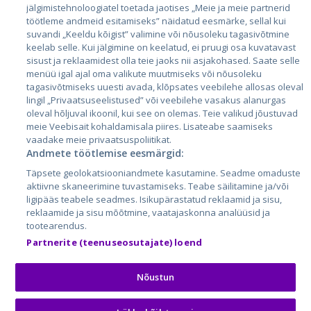
jälgimistehnoloogiatel toetada jaotises „Meie ja meie partnerid
Латвия
töötleme andmeid esitamiseks” näidatud eesmärke, sellal kui
suvandi „Keeldu kõigist” valimine või nõusoleku tagasivõtmine
Литва
keelab selle. Kui jälgimine on keelatud, ei pruugi osa kuvatavast
sisust ja reklaamidest olla teie jaoks nii asjakohased. Saate selle
menüü igal ajal oma valikute muutmiseks või nõusoleku
tagasivõtmiseks uuesti avada, klõpsates veebilehe allosas oleval
lingil „Privaatsuseelistused” või veebilehe vasakus alanurgas
oleval hõljuval ikoonil, kui see on olemas. Teie valikud jõustuvad
meie Veebisait kohaldamisala piires. Lisateabe saamiseks
vaadake meie privaatsuspoliitikat.
Andmete töötlemise eesmärgid:
City24.lv
CVbankas.lt
Täpsete geolokatsiooniandmete kasutamine. Seadme omaduste
City24.ee
Kainos.lt
aktiivne skaneerimine tuvastamiseks. Teabe säilitamine ja/või
ligipääs teabele seadmes. Isikupärastatud reklaamid ja sisu,
GetaPro.lv
Paslaugos.lt
reklaamide ja sisu mõõtmine, vaatajaskonna analüüsid ja
GetaPro.ee
auto24.ee
tootearendus.
Skelbiu.lt
KV.ee
Partnerite (teenuseosutajate) loend
Autoplius.lt
Osta.ee
Aruodas.lt
KuldneBörs.ee
Nõustun