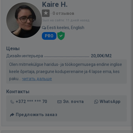
Kaire H.
·
0 отзывов
Был на сайте: 11 дней назад
Eesti keeles, English
PRO
Цены
Дизайн интерьера
20,00€/M2
Olen mitmekülgse haridus- ja töökogemusega endine inglise
keele õpetaja, praegune koduperenaine ja 4 lapse ema, kes
paku...
читать дальше
Контакты
+372 *** *** 70
Эл. почта
WhatsApp
Предложить заказ