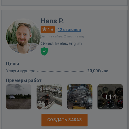
Hans P.
4.8
·
12 отзывов
Был на сайте: 2 мес. назад
Eesti keeles, English
Цены
Услуги курьера
20,00€/час
Примеры работ
+14
СОЗДАТЬ ЗАКАЗ