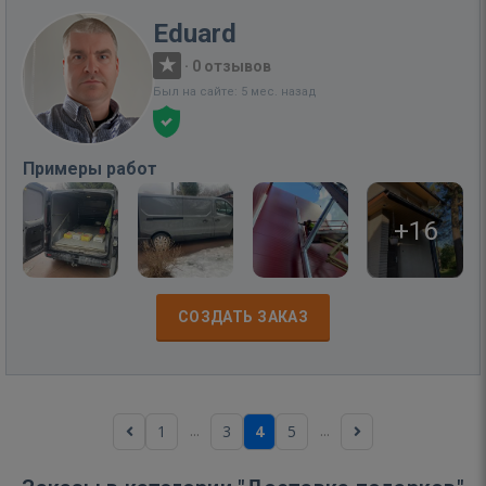
Eduard
·
0 отзывов
Был на сайте: 5 мес. назад
Примеры работ
+16
СОЗДАТЬ ЗАКАЗ
...
...
1
3
4
5