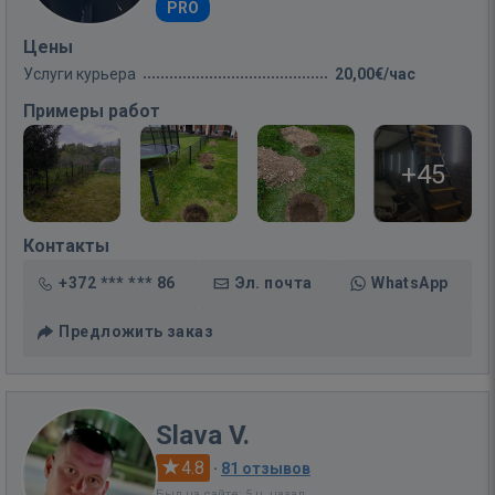
PRO
Цены
Услуги курьера
20,00€/час
Примеры работ
+45
Контакты
+372 *** *** 86
Эл. почта
WhatsApp
Предложить заказ
Slava V.
4.8
·
81 отзывов
Был на сайте: 5 ч. назад