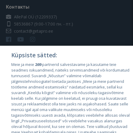
Контакты
AllePal OÜ (12209337)
58536867
(9:00-17:00 пн. - пт.)
contact@getapro.ee
Küpsiste sätted:
Meie ja meie
269
partnerid salvestavame ja kasutame teie
Страны
seadmes isikuandmeid, näiteks sirvimisandmeid või kordumatuid
Эстония
tunnuseid. Suvandi „Nõustun” valimine võimaldab
jälgimistehnoloogiatel toetada jaotises „Meie ja meie partnerid
Латвия
töötleme andmeid esitamiseks” näidatud eesmärke, sellal kui
suvandi „Keeldu kõigist” valimine või nõusoleku tagasivõtmine
Литва
keelab selle. Kui jälgimine on keelatud, ei pruugi osa kuvatavast
sisust ja reklaamidest olla teie jaoks nii asjakohased. Saate selle
menüü igal ajal oma valikute muutmiseks või nõusoleku
tagasivõtmiseks uuesti avada, klõpsates veebilehe allosas oleval
lingil „Privaatsuseelistused” või veebilehe vasakus alanurgas
oleval hõljuval ikoonil, kui see on olemas. Teie valikud jõustuvad
meie Veebisait kohaldamisala piires. Lisateabe saamiseks