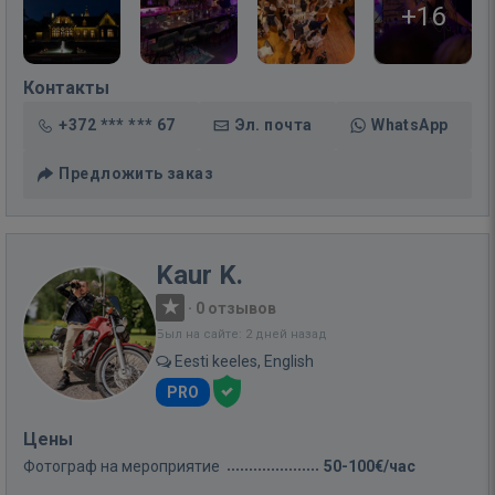
+16
Контакты
+372 *** *** 67
Эл. почта
WhatsApp
Предложить заказ
Kaur K.
·
0 отзывов
Был на сайте: 2 дней назад
Eesti keeles, English
PRO
Цены
Фотограф на мероприятие
50-100€/час