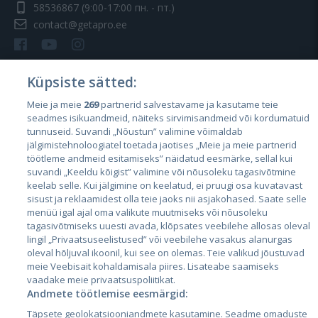
58536867
(9:00-17:00 пн. - пт.)
contact@getapro.ee
Küpsiste sätted:
Meie ja meie
269
partnerid salvestavame ja kasutame teie
Страны
seadmes isikuandmeid, näiteks sirvimisandmeid või kordumatuid
Эстония
tunnuseid. Suvandi „Nõustun” valimine võimaldab
jälgimistehnoloogiatel toetada jaotises „Meie ja meie partnerid
Латвия
töötleme andmeid esitamiseks” näidatud eesmärke, sellal kui
suvandi „Keeldu kõigist” valimine või nõusoleku tagasivõtmine
Литва
keelab selle. Kui jälgimine on keelatud, ei pruugi osa kuvatavast
sisust ja reklaamidest olla teie jaoks nii asjakohased. Saate selle
menüü igal ajal oma valikute muutmiseks või nõusoleku
tagasivõtmiseks uuesti avada, klõpsates veebilehe allosas oleval
lingil „Privaatsuseelistused” või veebilehe vasakus alanurgas
oleval hõljuval ikoonil, kui see on olemas. Teie valikud jõustuvad
meie Veebisait kohaldamisala piires. Lisateabe saamiseks
vaadake meie privaatsuspoliitikat.
Andmete töötlemise eesmärgid:
City24.lv
CVbankas.lt
Täpsete geolokatsiooniandmete kasutamine. Seadme omaduste