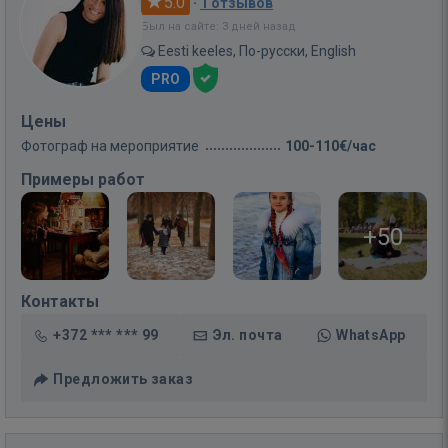
5.0
·
1 отзывов
Был на сайте: 3 дней назад
Eesti keeles, По-русски, English
PRO
Цены
Фотограф на мероприятие
100-110€/час
Примеры работ
+50
Контакты
+372 *** *** 99
Эл. почта
WhatsApp
Предложить заказ