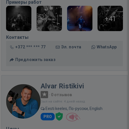
Примеры работ
+41
Контакты
+372 *** *** 77
Эл. почта
WhatsApp
Предложить заказ
Alvar Ristikivi
·
0 отзывов
Был на сайте: 4 дней назад
Eesti keeles, По-русски, English
PRO
Цены