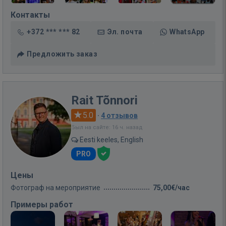
Контакты
+372 *** *** 82
Эл. почта
WhatsApp
Предложить заказ
Rait Tõnnori
5.0
·
4 отзывов
Был на сайте: 16 ч. назад
Eesti keeles, English
PRO
Цены
Фотограф на мероприятие
75,00€/час
Примеры работ