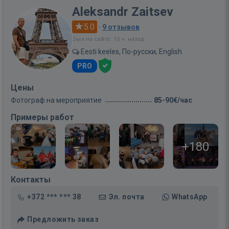
Aleksandr Zaitsev
5.0
·
9 отзывов
Был на сайте: 15 ч. назад
Eesti keeles, По-русски, English
PRO
Цены
Фотограф на мероприятие
85-90€/час
Примеры работ
+180
Контакты
+372 *** *** 38
Эл. почта
WhatsApp
Предложить заказ