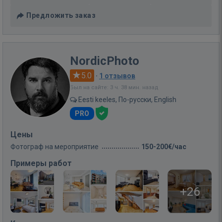
Предложить заказ
NordicPhoto
5.0
·
1 отзывов
Был на сайте: 3 ч. 38 мин. назад
Eesti keeles, По-русски, English
PRO
Цены
Фотограф на мероприятие
150-200€/час
Примеры работ
+26