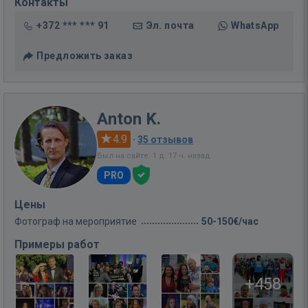
Контакты
+372 *** *** 91
Эл. почта
WhatsApp
Предложить заказ
Anton K.
4.9
·
35 отзывов
Был на сайте: 1 д. 17 ч. назад
PRO
Цены
Фотограф на мероприятие
50-150€/час
Примеры работ
+458