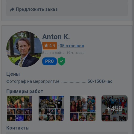
Предложить заказ
Anton K.
4.9
·
35 отзывов
Был на сайте: 19 ч. назад
PRO
Цены
Фотограф на мероприятие
50-150€/час
Примеры работ
+458
Контакты