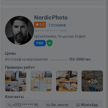
NordicPhoto
5.0
·
1 отзывов
Был на сайте: 9 ч. назад
Eesti keeles, По-русски, English
PRO
Цены
Фотограф на мероприятие
150-200€/час
Примеры работ
+26
Контакты
+372 *** *** 91
Эл. почта
WhatsApp