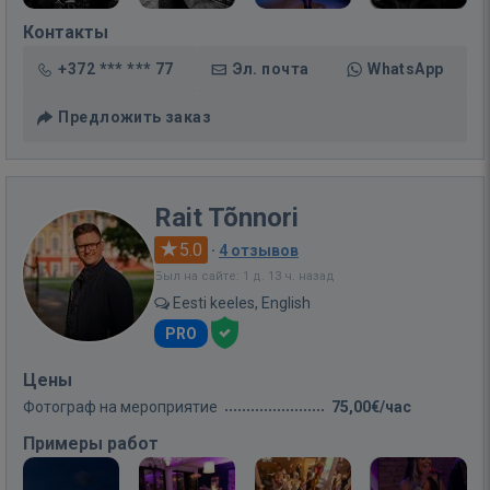
Контакты
+372 *** *** 77
Эл. почта
WhatsApp
Предложить заказ
Rait Tõnnori
5.0
·
4 отзывов
Был на сайте: 1 д. 13 ч. назад
Eesti keeles, English
PRO
Цены
Фотограф на мероприятие
75,00€/час
Примеры работ