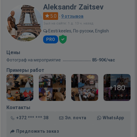
Aleksandr Zaitsev
5.0
·
9 отзывов
Был на сайте: 1 д. 13 ч. назад
Eesti keeles, По-русски, English
PRO
Цены
Фотограф на мероприятие
85-90€/час
Примеры работ
+180
Контакты
+372 *** *** 38
Эл. почта
WhatsApp
Предложить заказ