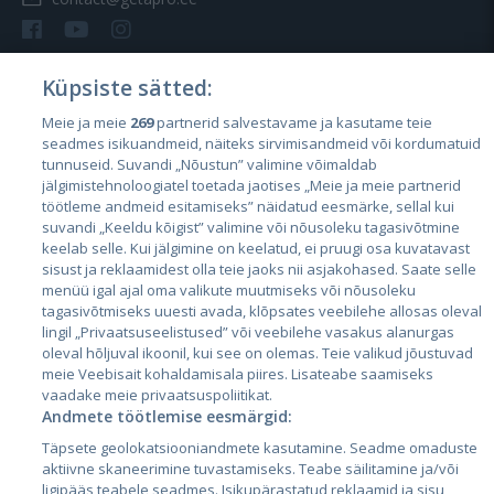
Küpsiste sätted:
Meie ja meie
269
partnerid salvestavame ja kasutame teie
Страны
seadmes isikuandmeid, näiteks sirvimisandmeid või kordumatuid
Эстония
tunnuseid. Suvandi „Nõustun” valimine võimaldab
jälgimistehnoloogiatel toetada jaotises „Meie ja meie partnerid
Латвия
töötleme andmeid esitamiseks” näidatud eesmärke, sellal kui
suvandi „Keeldu kõigist” valimine või nõusoleku tagasivõtmine
Литва
keelab selle. Kui jälgimine on keelatud, ei pruugi osa kuvatavast
sisust ja reklaamidest olla teie jaoks nii asjakohased. Saate selle
menüü igal ajal oma valikute muutmiseks või nõusoleku
tagasivõtmiseks uuesti avada, klõpsates veebilehe allosas oleval
lingil „Privaatsuseelistused” või veebilehe vasakus alanurgas
oleval hõljuval ikoonil, kui see on olemas. Teie valikud jõustuvad
meie Veebisait kohaldamisala piires. Lisateabe saamiseks
vaadake meie privaatsuspoliitikat.
Andmete töötlemise eesmärgid:
City24.lv
CVbankas.lt
Täpsete geolokatsiooniandmete kasutamine. Seadme omaduste
City24.ee
Kainos.lt
aktiivne skaneerimine tuvastamiseks. Teabe säilitamine ja/või
ligipääs teabele seadmes. Isikupärastatud reklaamid ja sisu,
GetaPro.lv
Paslaugos.lt