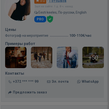
5.0
·
1 отзывов
Был на сайте: 1 д. 8 ч. назад
Eesti keeles, По-русски, English
PRO
Цены
Фотограф на мероприятие
100-110€/час
Примеры работ
+50
Контакты
+372 *** *** 99
Эл. почта
WhatsApp
Предложить заказ