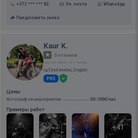
+372 *** *** 82
Эл. почта
WhatsApp
Предложить заказ
Kaur K.
·
0 отзывов
Был на сайте: 12 ч. назад
Eesti keeles, English
PRO
Цены
Фотограф на мероприятие
50-100€/час
Примеры работ
+41