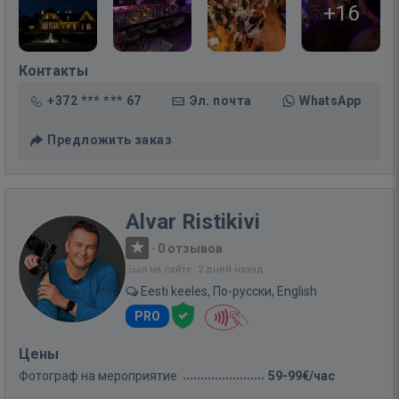
+16
Контакты
+372 *** *** 67
Эл. почта
WhatsApp
Предложить заказ
Alvar Ristikivi
·
0 отзывов
Был на сайте: 2 дней назад
Eesti keeles, По-русски, English
PRO
Цены
Фотограф на мероприятие
59-99€/час