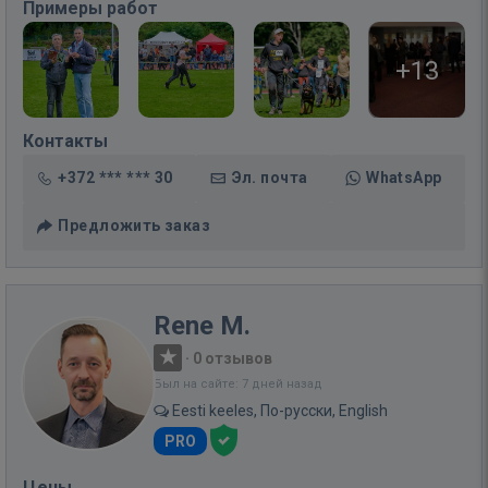
Примеры работ
+13
Контакты
+372 *** *** 30
Эл. почта
WhatsApp
Предложить заказ
Rene M.
·
0 отзывов
Был на сайте: 7 дней назад
Eesti keeles, По-русски, English
PRO
Цены