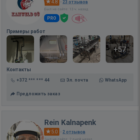
4.8
·
23 отзывов
Был на сайте: 13 ч. назад
PRO
Примеры работ
+57
Контакты
+372 *** *** 44
Эл. почта
WhatsApp
Предложить заказ
Rein Kalnapenk
5.0
·
2 отзывов
Был на сайте: 2 дней назад