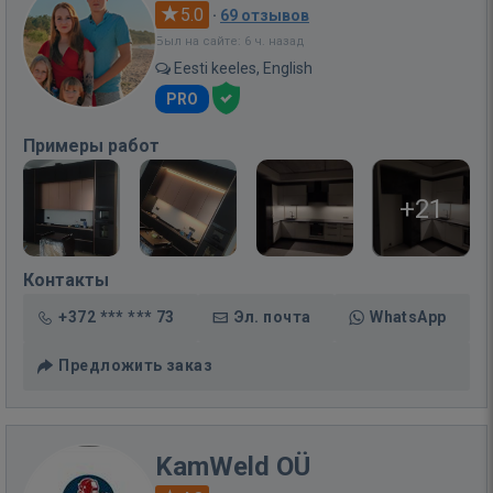
5.0
·
69 отзывов
Был на сайте: 6 ч. назад
Eesti keeles, English
PRO
Примеры работ
+21
Контакты
+372 *** *** 73
Эл. почта
WhatsApp
Предложить заказ
KamWeld OÜ