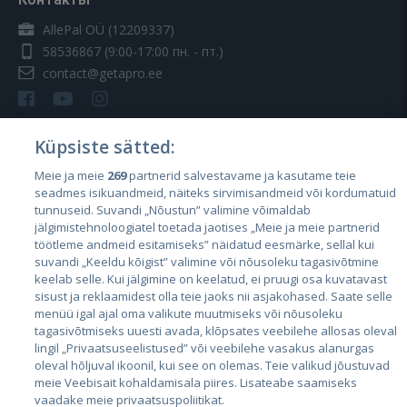
AllePal OÜ (12209337)
58536867
(9:00-17:00 пн. - пт.)
contact@getapro.ee
Küpsiste sätted:
Meie ja meie
269
partnerid salvestavame ja kasutame teie
Страны
seadmes isikuandmeid, näiteks sirvimisandmeid või kordumatuid
Эстония
tunnuseid. Suvandi „Nõustun” valimine võimaldab
jälgimistehnoloogiatel toetada jaotises „Meie ja meie partnerid
Латвия
töötleme andmeid esitamiseks” näidatud eesmärke, sellal kui
suvandi „Keeldu kõigist” valimine või nõusoleku tagasivõtmine
Литва
keelab selle. Kui jälgimine on keelatud, ei pruugi osa kuvatavast
sisust ja reklaamidest olla teie jaoks nii asjakohased. Saate selle
menüü igal ajal oma valikute muutmiseks või nõusoleku
tagasivõtmiseks uuesti avada, klõpsates veebilehe allosas oleval
lingil „Privaatsuseelistused” või veebilehe vasakus alanurgas
oleval hõljuval ikoonil, kui see on olemas. Teie valikud jõustuvad
meie Veebisait kohaldamisala piires. Lisateabe saamiseks
vaadake meie privaatsuspoliitikat.