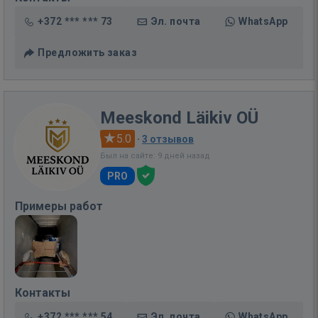
+372 *** *** 73
Эл. почта
WhatsApp
Предложить заказ
Meeskond Läikiv OÜ
5.0
·
3 отзывов
Был на сайте: 9 дней назад
PRO
Примеры работ
Контакты
+372 *** *** 54
Эл. почта
WhatsApp