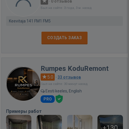
·
0 отзывов
Был на сайте: 3 года, 3 м. назад
Keevitaja 141 FM1 FM5
СОЗДАТЬ ЗАКАЗ
Rumpes KoduRemont
5.0
·
33 отзывов
Был на сайте: 30 минут назад
Eesti keeles, English
PRO
Примеры работ
+130