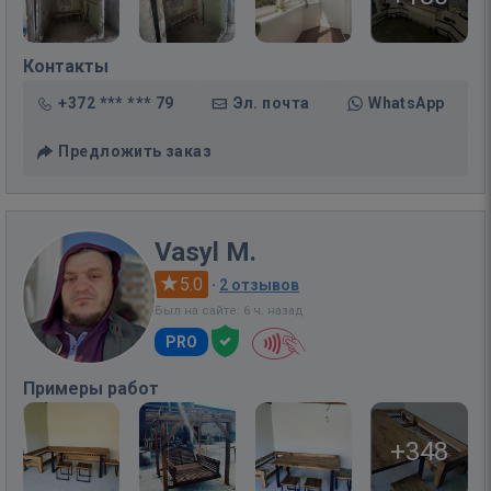
Контакты
+372 *** *** 79
Эл. почта
WhatsApp
Предложить заказ
Vasyl M.
5.0
·
2 отзывов
Был на сайте: 6 ч. назад
PRO
Примеры работ
+348