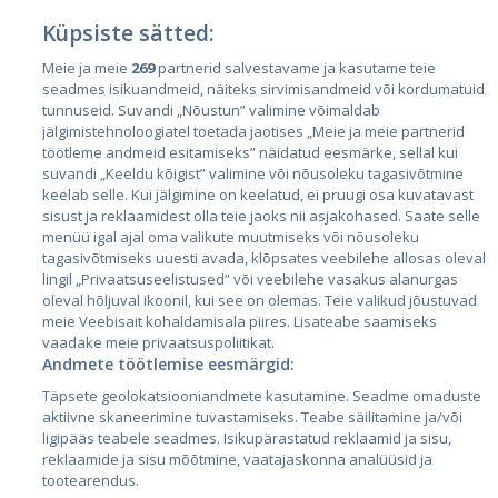
Küpsiste sätted:
Meie ja meie
269
partnerid salvestavame ja kasutame teie
Страны
seadmes isikuandmeid, näiteks sirvimisandmeid või kordumatuid
Эстония
tunnuseid. Suvandi „Nõustun” valimine võimaldab
jälgimistehnoloogiatel toetada jaotises „Meie ja meie partnerid
Латвия
töötleme andmeid esitamiseks” näidatud eesmärke, sellal kui
suvandi „Keeldu kõigist” valimine või nõusoleku tagasivõtmine
Литва
keelab selle. Kui jälgimine on keelatud, ei pruugi osa kuvatavast
sisust ja reklaamidest olla teie jaoks nii asjakohased. Saate selle
menüü igal ajal oma valikute muutmiseks või nõusoleku
tagasivõtmiseks uuesti avada, klõpsates veebilehe allosas oleval
lingil „Privaatsuseelistused” või veebilehe vasakus alanurgas
oleval hõljuval ikoonil, kui see on olemas. Teie valikud jõustuvad
meie Veebisait kohaldamisala piires. Lisateabe saamiseks
vaadake meie privaatsuspoliitikat.
Andmete töötlemise eesmärgid:
City24.lv
CVbankas.lt
Täpsete geolokatsiooniandmete kasutamine. Seadme omaduste
City24.ee
Kainos.lt
aktiivne skaneerimine tuvastamiseks. Teabe säilitamine ja/või
ligipääs teabele seadmes. Isikupärastatud reklaamid ja sisu,
GetaPro.lv
Paslaugos.lt
reklaamide ja sisu mõõtmine, vaatajaskonna analüüsid ja
GetaPro.ee
auto24.ee
tootearendus.
Skelbiu.lt
KV.ee