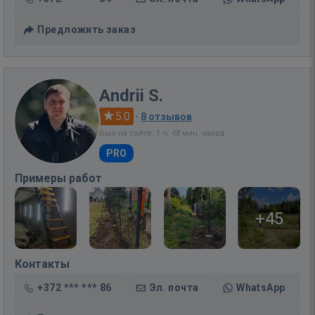
Предложить заказ
Andrii S.
5.0
·
8 отзывов
Был на сайте: 1 ч. 48 мин. назад
PRO
Примеры работ
+45
Контакты
+372 *** *** 86
Эл. почта
WhatsApp