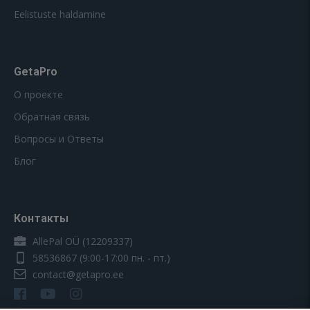
Eelistuste haldamine
GetaPro
О проекте
Обратная связь
Вопросы и Ответы
Блог
Контакты
AllePal OÜ (12209337)
58536867
(9:00-17:00 пн. - пт.)
contact@getapro.ee