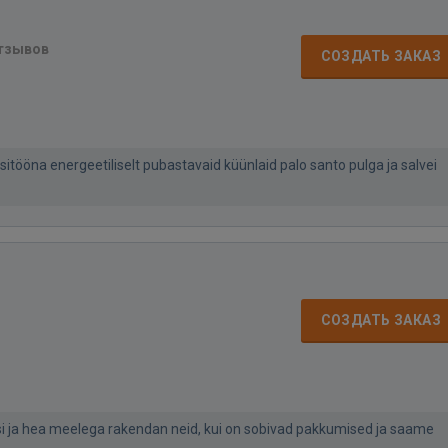
отзывов
СОЗДАТЬ ЗАКАЗ
tööna energeetiliselt pubastavaid küünlaid palo santo pulga ja salvei
СОЗДАТЬ ЗАКАЗ
usi ja hea meelega rakendan neid, kui on sobivad pakkumised ja saame