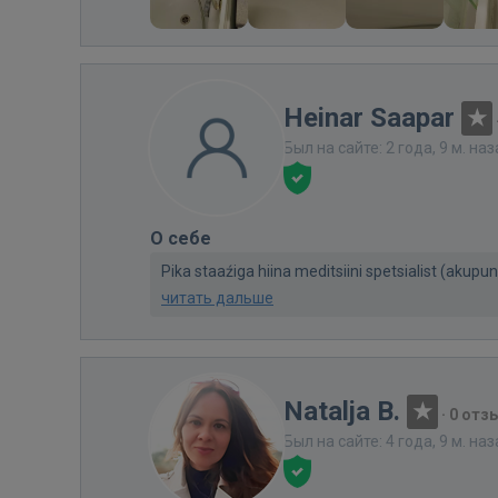
Heinar Saapar
Был на сайте: 2 года, 9 м. на
О себе
Pika staaźiga hiina meditsiini spetsialist (akupun
читать дальше
Natalja B.
·
0 отз
Был на сайте: 4 года, 9 м. на