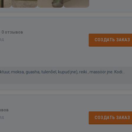
·
0 отзывов
зад
СОЗДАТЬ ЗАКАЗ
ktuur, moksa, guasha, tulenõel, kupud jne), reiki , massöör jne. Kodi...
ывов
зад
СОЗДАТЬ ЗАКАЗ