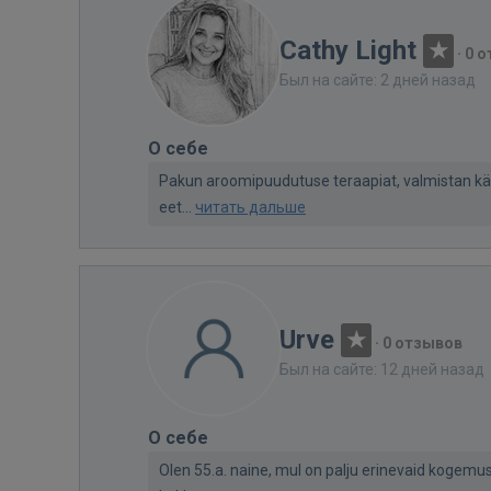
Cathy Light
·
0 
Был на сайте: 2 дней назад
О себе
Pakun aroomipuudutuse teraapiat, valmistan käsi
eet...
читать дальше
Urve
·
0 отзывов
Был на сайте: 12 дней назад
О себе
Olen 55.a. naine, mul on palju erinevaid kogem