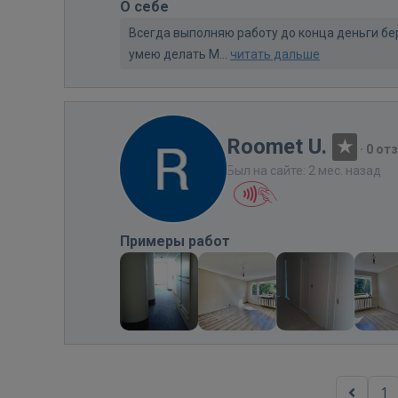
О себе
Всегда выполняю работу до конца деньги бе
умею делать М...
читать дальше
Roomet U.
·
0 от
Был на сайте: 2 мес. назад
Примеры работ
1