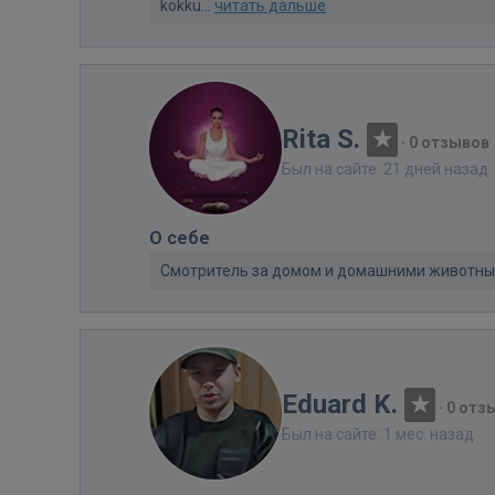
kokku...
читать дальше
Rita S.
·
0 отзывов
Был на сайте: 21 дней назад
О себе
Смотритель за домом и домашними животными 
Eduard K.
·
0 отз
Был на сайте: 1 мес. назад