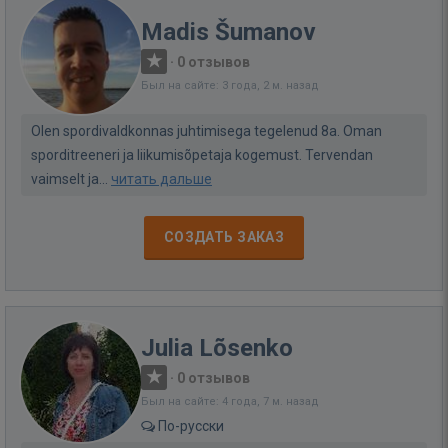
Madis Šumanov
·
0 отзывов
Был на сайте: 3 года, 2 м. назад
Olen spordivaldkonnas juhtimisega tegelenud 8a. Oman
sporditreeneri ja liikumisõpetaja kogemust. Tervendan
vaimselt ja...
читать дальше
СОЗДАТЬ ЗАКАЗ
Julia Lõsenko
·
0 отзывов
Был на сайте: 4 года, 7 м. назад
По-русски