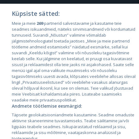
Küpsiste sätted:
Meie ja meie
269
partnerid salvestavame ja kasutame teie
Страны
seadmes isikuandmeid, näiteks sirvimisandmeid või kordumatuid
Эстония
tunnuseid. Suvandi „Nõustun” valimine võimaldab
jälgimistehnoloogiatel toetada jaotises „Meie ja meie partnerid
Латвия
töötleme andmeid esitamiseks” näidatud eesmärke, sellal kui
suvandi „Keeldu kõigist” valimine või nõusoleku tagasivõtmine
Литва
keelab selle. Kui jälgimine on keelatud, ei pruugi osa kuvatavast
sisust ja reklaamidest olla teie jaoks nii asjakohased. Saate selle
menüü igal ajal oma valikute muutmiseks või nõusoleku
tagasivõtmiseks uuesti avada, klõpsates veebilehe allosas oleval
lingil „Privaatsuseelistused” või veebilehe vasakus alanurgas
oleval hõljuval ikoonil, kui see on olemas. Teie valikud jõustuvad
meie Veebisait kohaldamisala piires. Lisateabe saamiseks
vaadake meie privaatsuspoliitikat.
Andmete töötlemise eesmärgid:
City24.lv
CVbankas.lt
Täpsete geolokatsiooniandmete kasutamine. Seadme omaduste
City24.ee
Kainos.lt
aktiivne skaneerimine tuvastamiseks. Teabe säilitamine ja/või
ligipääs teabele seadmes. Isikupärastatud reklaamid ja sisu,
GetaPro.lv
Paslaugos.lt
reklaamide ja sisu mõõtmine, vaatajaskonna analüüsid ja
GetaPro.ee
auto24.ee
tootearendus.