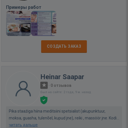
Примеры работ
СОЗДАТЬ ЗАКАЗ
Heinar Saapar
·
0 отзывов
Был на сайте: 2 года, 9 м. назад
Pika staaźiga hiina meditsiini spetsialist (akupunktuur,
moksa, guasha, tulenõel, kupud jne), reiki , massöör jne. Kodi...
читать дальше