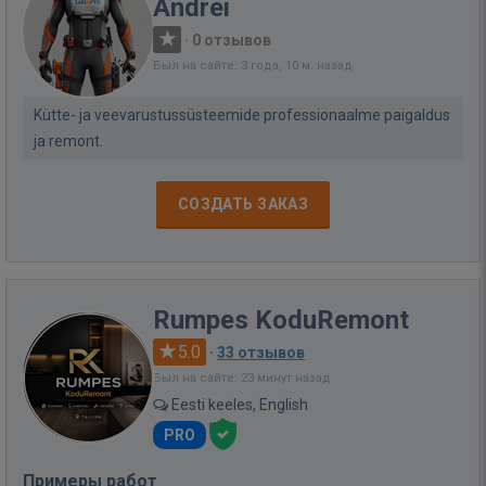
Andrei
·
0 отзывов
Был на сайте: 3 года, 10 м. назад
Kütte- ja veevarustussüsteemide professionaalme paigaldus
ja remont.
СОЗДАТЬ ЗАКАЗ
Rumpes KoduRemont
5.0
·
33 отзывов
Был на сайте: 23 минут назад
Eesti keeles, English
PRO
Примеры работ