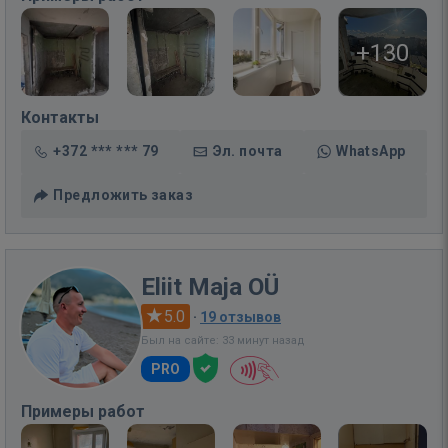
+130
Контакты
+372 *** *** 79
Эл. почта
WhatsApp
Предложить заказ
Eliit Maja OÜ
5.0
·
19 отзывов
Был на сайте: 33 минут назад
PRO
Примеры работ