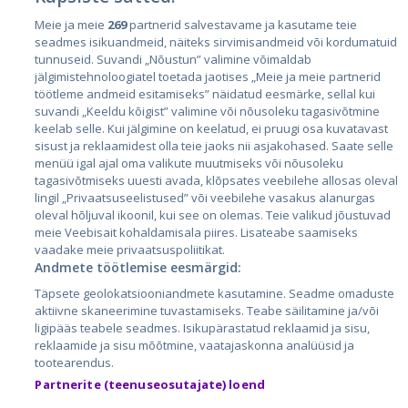
Meie ja meie
269
partnerid salvestavame ja kasutame teie
Страны
seadmes isikuandmeid, näiteks sirvimisandmeid või kordumatuid
Эстония
tunnuseid. Suvandi „Nõustun” valimine võimaldab
jälgimistehnoloogiatel toetada jaotises „Meie ja meie partnerid
Латвия
töötleme andmeid esitamiseks” näidatud eesmärke, sellal kui
suvandi „Keeldu kõigist” valimine või nõusoleku tagasivõtmine
Литва
keelab selle. Kui jälgimine on keelatud, ei pruugi osa kuvatavast
sisust ja reklaamidest olla teie jaoks nii asjakohased. Saate selle
menüü igal ajal oma valikute muutmiseks või nõusoleku
tagasivõtmiseks uuesti avada, klõpsates veebilehe allosas oleval
lingil „Privaatsuseelistused” või veebilehe vasakus alanurgas
oleval hõljuval ikoonil, kui see on olemas. Teie valikud jõustuvad
meie Veebisait kohaldamisala piires. Lisateabe saamiseks
vaadake meie privaatsuspoliitikat.
Andmete töötlemise eesmärgid:
City24.lv
CVbankas.lt
Täpsete geolokatsiooniandmete kasutamine. Seadme omaduste
City24.ee
Kainos.lt
aktiivne skaneerimine tuvastamiseks. Teabe säilitamine ja/või
ligipääs teabele seadmes. Isikupärastatud reklaamid ja sisu,
GetaPro.lv
Paslaugos.lt
reklaamide ja sisu mõõtmine, vaatajaskonna analüüsid ja
GetaPro.ee
auto24.ee
tootearendus.
Skelbiu.lt
KV.ee
Partnerite (teenuseosutajate) loend
Autoplius.lt
Osta.ee