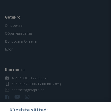
GetaPro
О проекте
Обратная связь
Вопросы и Ответы
Блог
Контакты
AllePal OÜ (12209337)
58536867
(9:00-17:00 пн. - пт.)
contact@getapro.ee
Küpsiste sätted: