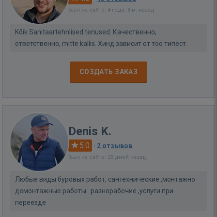
Был на сайте: 4 года, 8 м. назад
Kõik Sanitaartehnlised tenused. Качественно,
ответственно, mitte kallis. Хинд зависит от тöö типёст.
СОЗДАТЬ ЗАКАЗ
Denis K.
5.0
·
2 отзывов
Был на сайте: 29 дней назад
Любые виды буровых работ, сантехнические ,монтажно
демонтажные работы.. разнорабочие ,услуги при
переезде