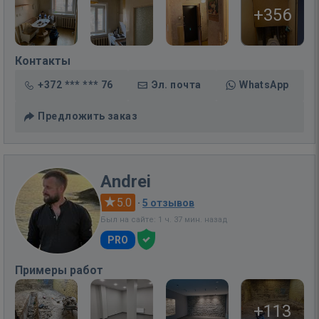
+356
Контакты
+372 *** *** 76
Эл. почта
WhatsApp
Предложить заказ
Andrei
5.0
·
5 отзывов
Был на сайте: 1 ч. 37 мин. назад
PRO
Примеры работ
+113