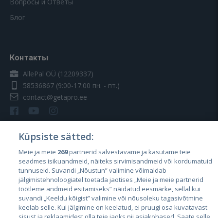
Вопросы и Ответы
Блог
Контакты
AllePal OÜ (12209337)
58536867
(9:00-17:00 пн. - пт.)
contact@getapro.ee
Küpsiste sätted:
Meie ja meie
269
partnerid salvestavame ja kasutame teie
Страны
seadmes isikuandmeid, näiteks sirvimisandmeid või kordumatuid
Эстония
tunnuseid. Suvandi „Nõustun” valimine võimaldab
jälgimistehnoloogiatel toetada jaotises „Meie ja meie partnerid
Латвия
töötleme andmeid esitamiseks” näidatud eesmärke, sellal kui
suvandi „Keeldu kõigist” valimine või nõusoleku tagasivõtmine
Литва
keelab selle. Kui jälgimine on keelatud, ei pruugi osa kuvatavast
sisust ja reklaamidest olla teie jaoks nii asjakohased. Saate selle