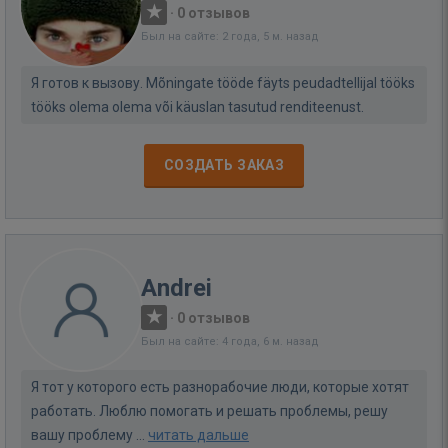
·
0 отзывов
Был на сайте: 2 года, 5 м. назад
Я готов к вызову. Mõningate tööde fäyts peudadtellijal tööks
tööks olema olema või käuslan tasutud renditeenust.
СОЗДАТЬ ЗАКАЗ
Andrei
·
0 отзывов
Был на сайте: 4 года, 6 м. назад
Я тот у которого есть разнорабочие люди, которые хотят
работать. Люблю помогать и решать проблемы, решу
вашу проблему ...
читать дальше