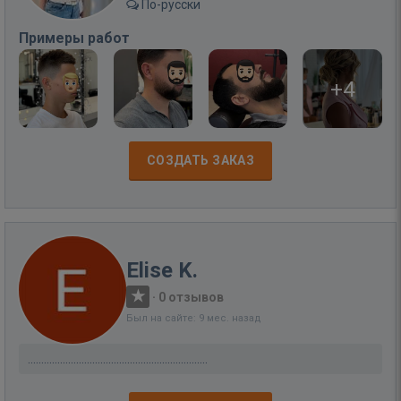
По-русски
Примеры работ
+4
СОЗДАТЬ ЗАКАЗ
Elise K.
·
0 отзывов
Был на сайте: 9 мес. назад
...................................................................