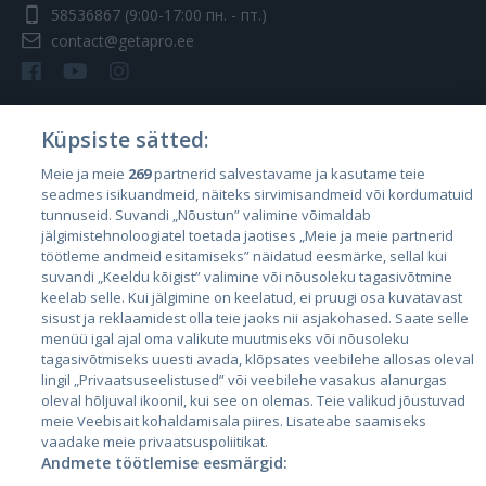
58536867
(9:00-17:00 пн. - пт.)
contact@getapro.ee
Küpsiste sätted:
Страны
Meie ja meie
269
partnerid salvestavame ja kasutame teie
seadmes isikuandmeid, näiteks sirvimisandmeid või kordumatuid
Эстония
tunnuseid. Suvandi „Nõustun” valimine võimaldab
Латвия
jälgimistehnoloogiatel toetada jaotises „Meie ja meie partnerid
töötleme andmeid esitamiseks” näidatud eesmärke, sellal kui
Литва
suvandi „Keeldu kõigist” valimine või nõusoleku tagasivõtmine
keelab selle. Kui jälgimine on keelatud, ei pruugi osa kuvatavast
sisust ja reklaamidest olla teie jaoks nii asjakohased. Saate selle
menüü igal ajal oma valikute muutmiseks või nõusoleku
tagasivõtmiseks uuesti avada, klõpsates veebilehe allosas oleval
lingil „Privaatsuseelistused” või veebilehe vasakus alanurgas
oleval hõljuval ikoonil, kui see on olemas. Teie valikud jõustuvad
meie Veebisait kohaldamisala piires. Lisateabe saamiseks
vaadake meie privaatsuspoliitikat.
Andmete töötlemise eesmärgid:
City24.lv
CVbankas.lt