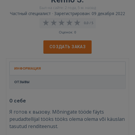
Был на сайте: 2 года, 5 м. назад
Частный специалист · Зарегистрирован: 09 декабря 2022
0,0 / 5
Оценок: 0
СОЗДАТЬ ЗАКАЗ
ИНФОРМАЦИЯ
ОТЗЫВЫ
О себе
Я готов к вызову. Mõningate tööde fäyts
peudadtellijal tööks tööks olema olema või käuslan
tasutud renditeenust.