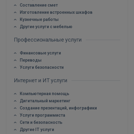
Составление смет
Изготовление встроенных шкафов
ВОЙТИ
Кузнечные работы
Другие услуги с мебелью
Забыли пароль?
Запомнить?
Профессиональные услуги
FACEBOOK
Финансовые услуги
Переводы
GOOGLE
Услуги безопасности
Интернет и ИТ услуги
 Sign in with Apple
Компьютерная помощь
Ещё не зарегистрированы?
Дигитальный маркетинг
Создание презентаций, инфографики
РЕГИСТРАЦИЯ
Услуги программиста
Сети и безопасность
Другие IT услуги