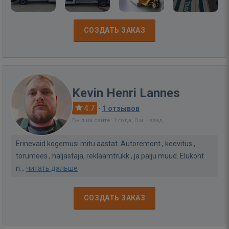
СОЗДАТЬ ЗАКАЗ
Kevin Henri Lannes
4.7
·
1 отзывов
Был на сайте: 1 года, 0 м. назад
Erinevaid kogemusi mitu aastat. Autoremont , keevitus ,
torumees , haljastaja, reklaamtrükk , ja palju muud. Elukoht
n...
читать дальше
СОЗДАТЬ ЗАКАЗ