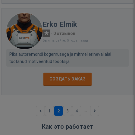
Erko Elmik
·
0 отзывов
Был на сайте: 5 года назад
Pika autoremondi kogemusega ja mitmel erineval alal
töötanud motiveeritud tööotsija
СОЗДАТЬ ЗАКАЗ
...
1
2
3
4
Как это работает