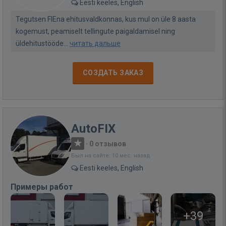
Eesti keeles, English
Tegutsen FIEna ehitusvaldkonnas, kus mul on üle 8 aasta
kogemust, peamiselt tellingute paigaldamisel ning
üldehitustööde...
читать дальше
СОЗДАТЬ ЗАКАЗ
AutoFIX
·
0 отзывов
Был на сайте: 10 мес. назад
Eesti keeles, English
Примеры работ
+39