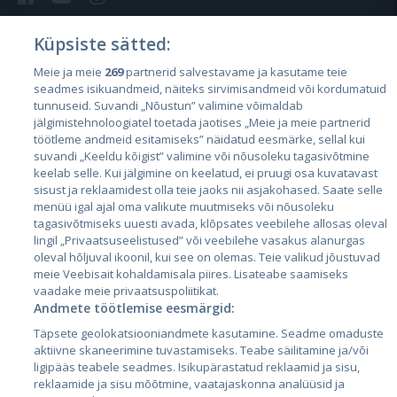
Küpsiste sätted:
Meie ja meie
269
partnerid salvestavame ja kasutame teie
Страны
seadmes isikuandmeid, näiteks sirvimisandmeid või kordumatuid
Эстония
tunnuseid. Suvandi „Nõustun” valimine võimaldab
jälgimistehnoloogiatel toetada jaotises „Meie ja meie partnerid
Латвия
töötleme andmeid esitamiseks” näidatud eesmärke, sellal kui
suvandi „Keeldu kõigist” valimine või nõusoleku tagasivõtmine
Литва
keelab selle. Kui jälgimine on keelatud, ei pruugi osa kuvatavast
sisust ja reklaamidest olla teie jaoks nii asjakohased. Saate selle
menüü igal ajal oma valikute muutmiseks või nõusoleku
tagasivõtmiseks uuesti avada, klõpsates veebilehe allosas oleval
lingil „Privaatsuseelistused” või veebilehe vasakus alanurgas
oleval hõljuval ikoonil, kui see on olemas. Teie valikud jõustuvad
meie Veebisait kohaldamisala piires. Lisateabe saamiseks
vaadake meie privaatsuspoliitikat.
Andmete töötlemise eesmärgid:
City24.lv
CVbankas.lt
Täpsete geolokatsiooniandmete kasutamine. Seadme omaduste
City24.ee
Kainos.lt
aktiivne skaneerimine tuvastamiseks. Teabe säilitamine ja/või
ligipääs teabele seadmes. Isikupärastatud reklaamid ja sisu,
GetaPro.lv
Paslaugos.lt
reklaamide ja sisu mõõtmine, vaatajaskonna analüüsid ja
GetaPro.ee
auto24.ee