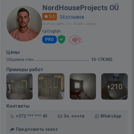
NordHouseProjects OÜ
5.0
·
34 отзывов
Был на сайте: 2 ч. 35 мин. назад
English
PRO
Цены
Обшивка стен
10-17€/M2
Примеры работ
+210
Контакты
+372 *** *** 43
Эл. почта
WhatsApp
Предложить заказ