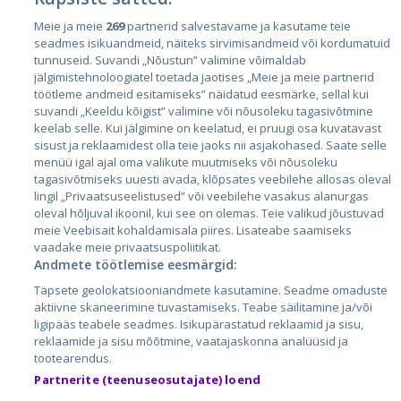
Meie ja meie
269
partnerid salvestavame ja kasutame teie
Страны
seadmes isikuandmeid, näiteks sirvimisandmeid või kordumatuid
Эстония
tunnuseid. Suvandi „Nõustun” valimine võimaldab
jälgimistehnoloogiatel toetada jaotises „Meie ja meie partnerid
Латвия
töötleme andmeid esitamiseks” näidatud eesmärke, sellal kui
suvandi „Keeldu kõigist” valimine või nõusoleku tagasivõtmine
Литва
keelab selle. Kui jälgimine on keelatud, ei pruugi osa kuvatavast
sisust ja reklaamidest olla teie jaoks nii asjakohased. Saate selle
menüü igal ajal oma valikute muutmiseks või nõusoleku
tagasivõtmiseks uuesti avada, klõpsates veebilehe allosas oleval
lingil „Privaatsuseelistused” või veebilehe vasakus alanurgas
oleval hõljuval ikoonil, kui see on olemas. Teie valikud jõustuvad
meie Veebisait kohaldamisala piires. Lisateabe saamiseks
vaadake meie privaatsuspoliitikat.
Andmete töötlemise eesmärgid:
City24.lv
CVbankas.lt
Täpsete geolokatsiooniandmete kasutamine. Seadme omaduste
City24.ee
Kainos.lt
aktiivne skaneerimine tuvastamiseks. Teabe säilitamine ja/või
ligipääs teabele seadmes. Isikupärastatud reklaamid ja sisu,
GetaPro.lv
Paslaugos.lt
reklaamide ja sisu mõõtmine, vaatajaskonna analüüsid ja
GetaPro.ee
auto24.ee
tootearendus.
Skelbiu.lt
KV.ee
Partnerite (teenuseosutajate) loend
Autoplius.lt
Osta.ee