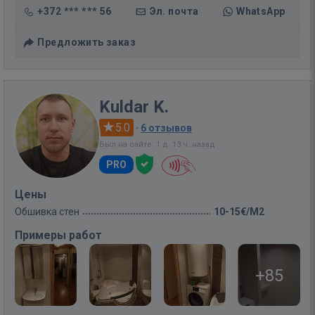
+372 *** *** 56
Эл. почта
WhatsApp
Предложить заказ
Kuldar K.
5.0
·
6 отзывов
Был на сайте: 1 д. 13 ч. назад
PRO
Цены
Обшивка стен
10-15€/M2
Примеры работ
+85