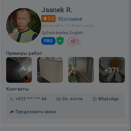
Jaanek R.
5.0
·
50 отзывов
Был на сайте: 1 ч. 34 мин. назад
Eesti keeles, English
PRO
Примеры работ
+371
Контакты
+372 *** *** 64
Эл. почта
WhatsApp
Предложить заказ