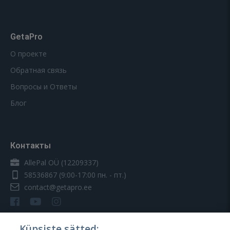
GetaPro
О проекте
Обратная связь
Вопросы и Ответы
Блог
Контакты
AllePal OÜ (12209337)
58536867
(9:00-17:00 пн. - пт.)
contact@getapro.ee
Küpsiste sätted: