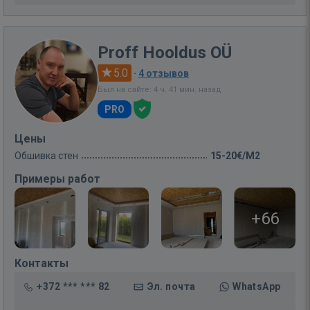
Proff Hooldus OÜ
5.0
·
4 отзывов
Был на сайте: 4 ч. 41 мин. назад
PRO
Цены
Обшивка стен
15-20€/M2
Примеры работ
+66
Контакты
+372 *** *** 82
Эл. почта
WhatsApp