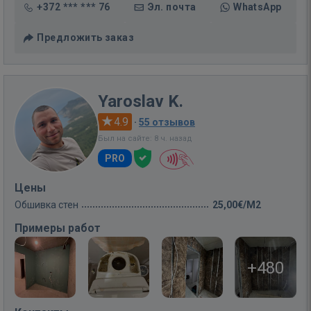
+372 *** *** 76
Эл. почта
WhatsApp
Предложить заказ
Yaroslav K.
4.9
·
55 отзывов
Был на сайте: 8 ч. назад
PRO
Цены
Обшивка стен
25,00€/M2
Примеры работ
+480