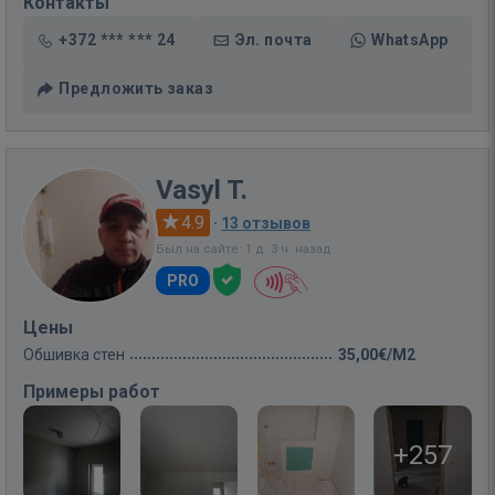
Контакты
+372 *** *** 24
Эл. почта
WhatsApp
Предложить заказ
Vasyl T.
4.9
·
13 отзывов
Был на сайте: 1 д. 3 ч. назад
PRO
Цены
Обшивка стен
35,00€/M2
Примеры работ
+257