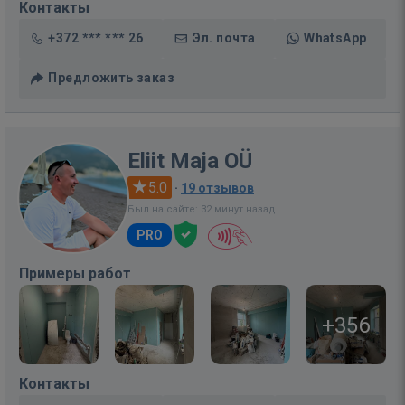
Контакты
+372 *** *** 26
Эл. почта
WhatsApp
Предложить заказ
Eliit Maja OÜ
5.0
·
19 отзывов
Был на сайте: 32 минут назад
PRO
Примеры работ
+356
Контакты