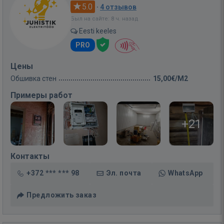
5.0
·
4 отзывов
Был на сайте: 8 ч. назад
Eesti keeles
PRO
Цены
Обшивка стен
15,00€/M2
Примеры работ
+21
Контакты
+372 *** *** 98
Эл. почта
WhatsApp
Предложить заказ