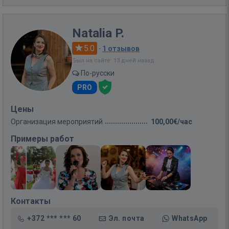
Natalia P.
5.0
·
1 отзывов
Был на сайте: 13 дней назад
По-русски
PRO
Цены
Организация мероприятий
100,00€/час
Примеры работ
Контакты
+372 *** *** 60
Эл. почта
WhatsApp