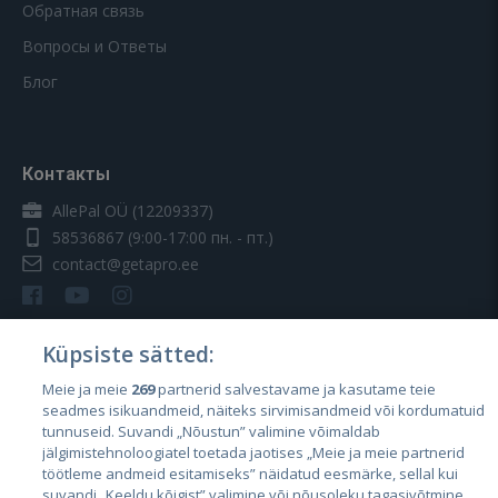
Обратная связь
Вопросы и Ответы
Блог
Контакты
AllePal OÜ (12209337)
58536867
(9:00-17:00 пн. - пт.)
contact@getapro.ee
Küpsiste sätted:
Meie ja meie
269
partnerid salvestavame ja kasutame teie
Страны
seadmes isikuandmeid, näiteks sirvimisandmeid või kordumatuid
Эстония
tunnuseid. Suvandi „Nõustun” valimine võimaldab
jälgimistehnoloogiatel toetada jaotises „Meie ja meie partnerid
Латвия
töötleme andmeid esitamiseks” näidatud eesmärke, sellal kui
suvandi „Keeldu kõigist” valimine või nõusoleku tagasivõtmine