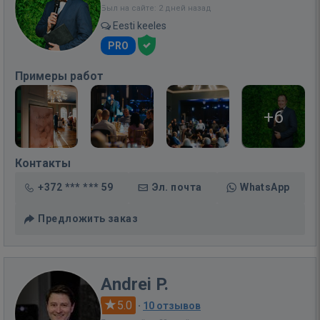
Был на сайте: 2 дней назад
Eesti keeles
PRO
Примеры работ
+6
Контакты
+372 *** *** 59
Эл. почта
WhatsApp
Предложить заказ
Andrei P.
5.0
·
10 отзывов