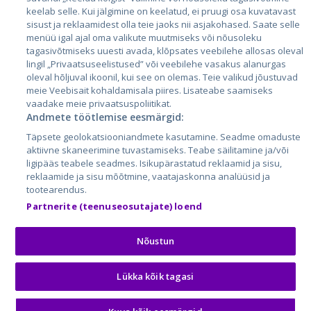
Литва
keelab selle. Kui jälgimine on keelatud, ei pruugi osa kuvatavast
sisust ja reklaamidest olla teie jaoks nii asjakohased. Saate selle
menüü igal ajal oma valikute muutmiseks või nõusoleku
tagasivõtmiseks uuesti avada, klõpsates veebilehe allosas oleval
lingil „Privaatsuseelistused” või veebilehe vasakus alanurgas
oleval hõljuval ikoonil, kui see on olemas. Teie valikud jõustuvad
meie Veebisait kohaldamisala piires. Lisateabe saamiseks
vaadake meie privaatsuspoliitikat.
Andmete töötlemise eesmärgid:
City24.lv
CVbankas.lt
Täpsete geolokatsiooniandmete kasutamine. Seadme omaduste
City24.ee
Kainos.lt
aktiivne skaneerimine tuvastamiseks. Teabe säilitamine ja/või
ligipääs teabele seadmes. Isikupärastatud reklaamid ja sisu,
GetaPro.lv
Paslaugos.lt
reklaamide ja sisu mõõtmine, vaatajaskonna analüüsid ja
GetaPro.ee
auto24.ee
tootearendus.
Skelbiu.lt
KV.ee
Partnerite (teenuseosutajate) loend
Autoplius.lt
Osta.ee
Aruodas.lt
KuldneBörs.ee
Nõustun
Lükka kõik tagasi
© 2026 GetaPro. Все права защищены.