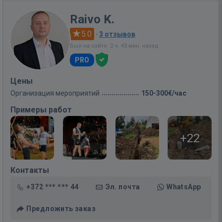
Raivo K.
5.0
·
3 отзывов
Был на сайте: 2 ч. 43 мин. назад
PRO
Цены
Организация мероприятий
150-300€/час
Примеры работ
+22
Контакты
+372 *** *** 44
Эл. почта
WhatsApp
Предложить заказ