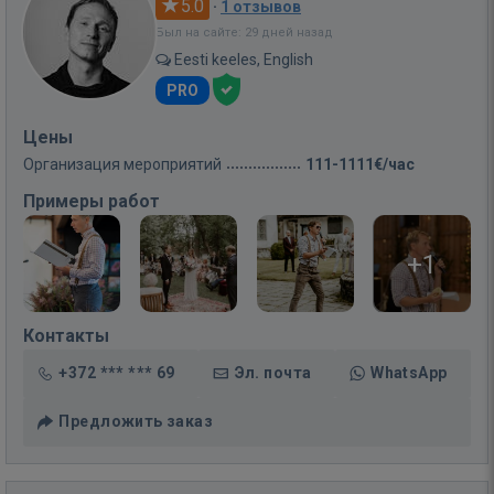
5.0
·
1 отзывов
Был на сайте: 29 дней назад
Eesti keeles, English
PRO
Цены
Организация мероприятий
111-1111€/час
Примеры работ
+1
Контакты
+372 *** *** 69
Эл. почта
WhatsApp
Предложить заказ