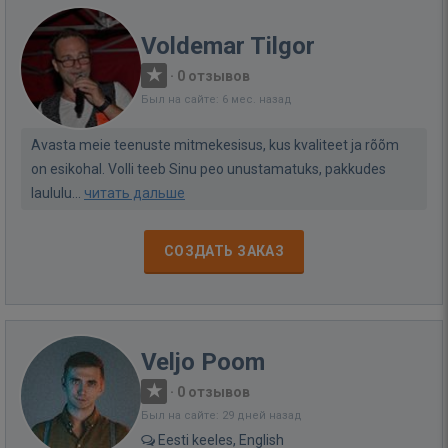
Voldemar Tilgor
·
0 отзывов
Был на сайте: 6 мес. назад
Avasta meie teenuste mitmekesisus, kus kvaliteet ja rõõm
on esikohal. Volli teeb Sinu peo unustamatuks, pakkudes
laululu...
читать дальше
СОЗДАТЬ ЗАКАЗ
Veljo Poom
·
0 отзывов
Был на сайте: 29 дней назад
Eesti keeles, English