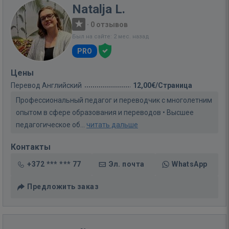
Natalja L.
·
0 отзывов
Был на сайте: 2 мес. назад
PRO
Цены
Перевод Английский
12,00€/Страница
Профессиональный педагог и переводчик с многолетним
опытом в сфере образования и переводов • Высшее
педагогическое об...
читать дальше
Контакты
+372 *** *** 77
Эл. почта
WhatsApp
Предложить заказ