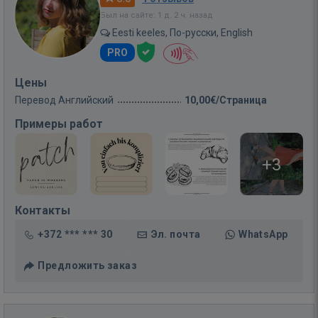
Был на сайте: 1 д. 2 ч. назад
Eesti keeles, По-русски, English
PRO
Цены
Перевод Английский
10,00€/Страница
Примеры работ
+3
Контакты
+372 *** *** 30
Эл. почта
WhatsApp
Предложить заказ