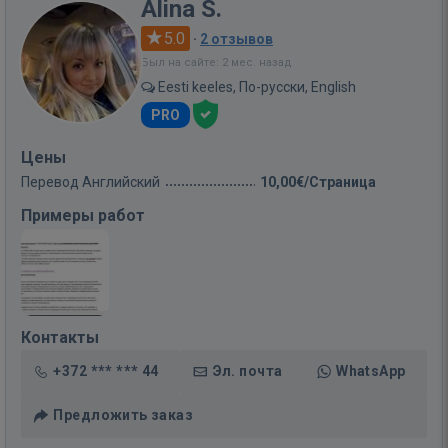
Alina S.
5.0
·
2 отзывов
Был на сайте: 2 мес. назад
Eesti keeles, По-русски, English
PRO
Цены
Перевод Английский
10,00€/Страница
Примеры работ
Контакты
+372 *** *** 44
Эл. почта
WhatsApp
Предложить заказ