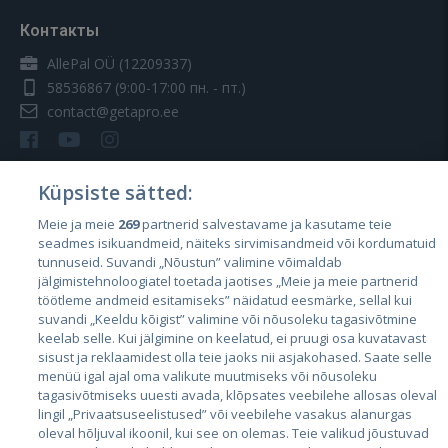
Контакты
AllePal OÜ (12209337)
58536867
(9:00-17:00 пн. - пт.)
contact@getapro.ee
Küpsiste sätted:
Meie ja meie
269
partnerid salvestavame ja kasutame teie
Страны
seadmes isikuandmeid, näiteks sirvimisandmeid või kordumatuid
Эстония
tunnuseid. Suvandi „Nõustun” valimine võimaldab
jälgimistehnoloogiatel toetada jaotises „Meie ja meie partnerid
Латвия
töötleme andmeid esitamiseks” näidatud eesmärke, sellal kui
suvandi „Keeldu kõigist” valimine või nõusoleku tagasivõtmine
Литва
keelab selle. Kui jälgimine on keelatud, ei pruugi osa kuvatavast
sisust ja reklaamidest olla teie jaoks nii asjakohased. Saate selle
menüü igal ajal oma valikute muutmiseks või nõusoleku
tagasivõtmiseks uuesti avada, klõpsates veebilehe allosas oleval
lingil „Privaatsuseelistused” või veebilehe vasakus alanurgas
oleval hõljuval ikoonil, kui see on olemas. Teie valikud jõustuvad