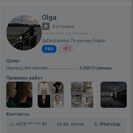
Olga
·
0 отзывов
Был на сайте: 2 дней назад
Eesti keeles, По-русски, English
PRO
Цены
Перевод Английский
5,00€/Страница
Примеры работ
+1
Контакты
+372 *** *** 81
Эл. почта
WhatsApp