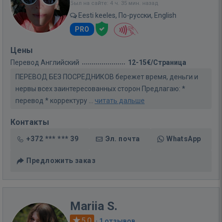
Был на сайте: 4 ч. 35 мин. назад
Eesti keeles, По-русски, English
PRO
Цены
Перевод Английский
12-15€/Страница
ПЕРЕВОД БЕЗ ПОСРЕДНИКОВ бережет время, деньги и
нервы всех заинтересованных сторон Предлагаю: *
перевод * корректуру ...
читать дальше
Контакты
+372 *** *** 39
Эл. почта
WhatsApp
Предложить заказ
Mariia S.
5.0
·
1 отзывов