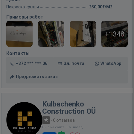
Покраска крыши
250,00€/M2
Примеры работ
+1348
Контакты
+372 *** *** 06
Эл. почта
WhatsApp
Предложить заказ
Kulbachenko
Construction OÜ
·
0 отзывов
Был на сайте: 6 ч. назад