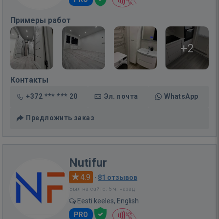
Примеры работ
+2
Контакты
+372 *** *** 20
Эл. почта
WhatsApp
Предложить заказ
Nutifur
4.9
·
81 отзывов
Был на сайте: 5 ч. назад
Eesti keeles, English
PRO