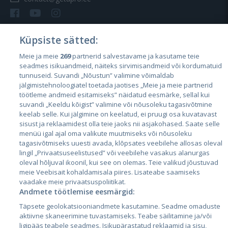
Küpsiste sätted:
Meie ja meie
269
partnerid salvestavame ja kasutame teie
Страны
seadmes isikuandmeid, näiteks sirvimisandmeid või kordumatuid
Эстония
tunnuseid. Suvandi „Nõustun” valimine võimaldab
jälgimistehnoloogiatel toetada jaotises „Meie ja meie partnerid
Латвия
töötleme andmeid esitamiseks” näidatud eesmärke, sellal kui
suvandi „Keeldu kõigist” valimine või nõusoleku tagasivõtmine
Литва
keelab selle. Kui jälgimine on keelatud, ei pruugi osa kuvatavast
sisust ja reklaamidest olla teie jaoks nii asjakohased. Saate selle
menüü igal ajal oma valikute muutmiseks või nõusoleku
tagasivõtmiseks uuesti avada, klõpsates veebilehe allosas oleval
lingil „Privaatsuseelistused” või veebilehe vasakus alanurgas
oleval hõljuval ikoonil, kui see on olemas. Teie valikud jõustuvad
meie Veebisait kohaldamisala piires. Lisateabe saamiseks
vaadake meie privaatsuspoliitikat.
Andmete töötlemise eesmärgid:
City24.lv
CVbankas.lt
Täpsete geolokatsiooniandmete kasutamine. Seadme omaduste
City24.ee
Kainos.lt
aktiivne skaneerimine tuvastamiseks. Teabe säilitamine ja/või
ligipääs teabele seadmes. Isikupärastatud reklaamid ja sisu,
GetaPro.lv
Paslaugos.lt