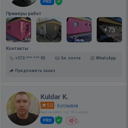
PRO
Примеры работ
+73
Контакты
+372 *** *** 03
Эл. почта
WhatsApp
Предложить заказ
Kuldar K.
5.0
·
6 отзывов
Был на сайте: 1 д. 18 ч. назад
PRO