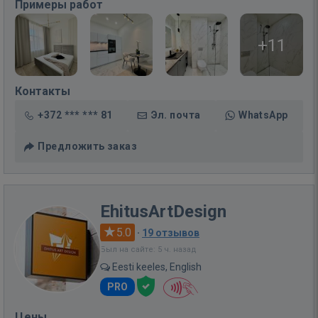
Примеры работ
+11
Контакты
+372 *** *** 81
Эл. почта
WhatsApp
Предложить заказ
EhitusArtDesign
5.0
·
19 отзывов
Был на сайте: 5 ч. назад
Eesti keeles, English
PRO
Цены