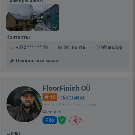
Примеры работ
Контакты
+372 *** *** 78
Эл. почта
WhatsApp
Предложить заказ
FloorFinish OÜ
4.8
·
46 отзывов
Был на сайте: 4 ч. 43 мин. назад
English
PRO
Цены