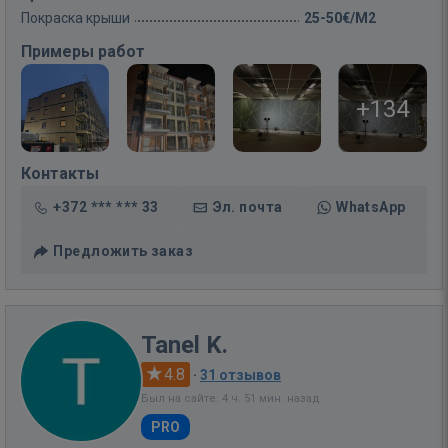
Покраска крыши
25-50€/M2
Примеры работ
+134
Контакты
+372 *** *** 33
Эл. почта
WhatsApp
Предложить заказ
Tanel K.
4.8
·
31 отзывов
Был на сайте: 4 ч. 51 мин. назад
PRO