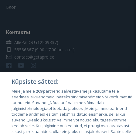
Блог
Контакты
AllePal OÜ (12209337)
58536867
(9:00-17:00 пн. - пт.)
contact@getapro.ee
Küpsiste sätted:
Meie ja meie
269
partnerid salvestavame ja kasutame teie
Страны
seadmes isikuandmeid, näiteks sirvimisandmeid või kordumatuid
Эстония
tunnuseid. Suvandi „Nõustun” valimine võimaldab
jälgimistehnoloogiatel toetada jaotises „Meie ja meie partnerid
Латвия
töötleme andmeid esitamiseks” näidatud eesmärke, sellal kui
suvandi „Keeldu kõigist” valimine või nõusoleku tagasivõtmine
Литва
keelab selle. Kui jälgimine on keelatud, ei pruugi osa kuvatavast
sisust ja reklaamidest olla teie jaoks nii asjakohased. Saate selle