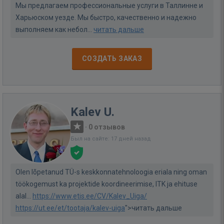
Мы предлагаем профессиональные услуги в Таллинне и
Харьюском уезде. Мы быстро, качественно и надежно
выполняем как небол...
читать дальше
СОЗДАТЬ ЗАКАЗ
Kalev U.
·
0 отзывов
Был на сайте: 17 дней назад
Olen lõpetanud TÜ-s keskkonnatehnoloogia eriala ning oman
töökogemust ka projektide koordineerimise, ITK ja ehituse
alal...
https://www.etis.ee/CV/Kalev_Uiga/
https://ut.ee/et/tootaja/kalev-uiga
">читать дальше