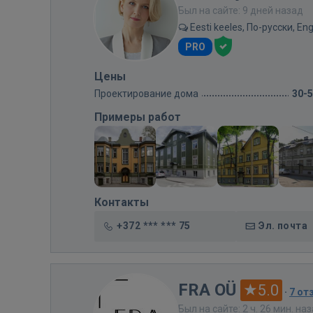
Был на сайте: 9 дней назад
Eesti keeles, По-русски, Eng
PRO
Цены
Проектирование дома
30-
Примеры работ
Контакты
+372 *** *** 75
Эл. почта
FRA OÜ
5.0
·
7 от
Был на сайте: 2 ч. 26 мин. на