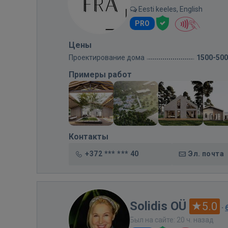
Eesti keeles, English
PRO
Цены
Проектирование дома
1500-50
Примеры работ
Контакты
+372 *** *** 40
Эл. почта
Solidis OÜ
5.0
·
Был на сайте: 20 ч. назад