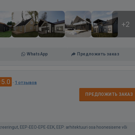
+2
WhatsApp
Предложить заказ
5.0
·
1 отзывов
ПРЕДЛОЖИТЬ ЗАКАЗ
treeringut, EEP-EEO-EPE-EEK, EEP: arhitektuuri osa hoonesisene või