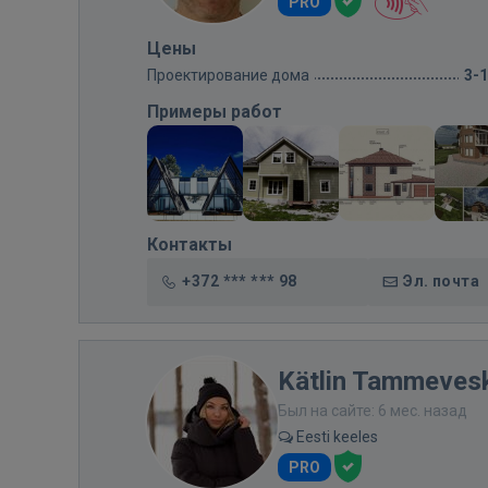
PRO
Цены
Проектирование дома
3-
Примеры работ
Контакты
+372 *** *** 98
Эл. почта
Kätlin Tammeves
Был на сайте: 6 мес. назад
Eesti keeles
PRO