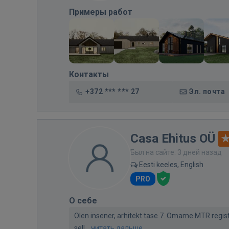
Примеры работ
Контакты
+372 *** *** 27
Эл. почта
Casa Ehitus OÜ
Был на сайте: 3 дней назад
Eesti keeles, English
PRO
О себе
Olen insener, arhitekt tase 7. Omame MTR regis
sell...
читать дальше