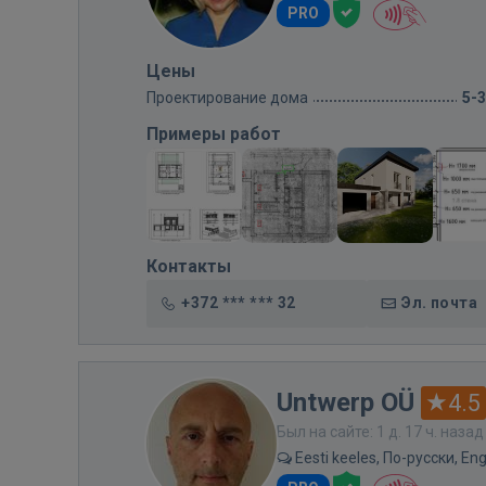
PRO
Цены
Проектирование дома
5-
Примеры работ
Контакты
+372 *** *** 32
Эл. почта
Untwerp OÜ
4.5
Был на сайте: 1 д. 17 ч. назад
Eesti keeles, По-русски, Eng