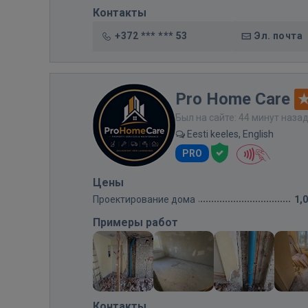
Контакты
+372 *** *** 53
Эл. почта
Pro Home Care
Был на сайте: 44 минут наза
Eesti keeles, English
PRO
Цены
Проектирование дома
1,
Примеры работ
Контакты