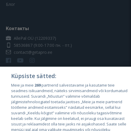
Блог
Контакты
AllePal OÜ (12209337)
58536867
(9:00-17:00 пн. - пт.)
contact@getapro.ee
Küpsiste sätted:
Meie ja meie
269
partnerid salvestavame ja kasutame teie
Страны
seadmes isikuandmeid, näiteks sirvimisandmeid või kordumatuid
Эстония
tunnuseid. Suvandi „Nõustun” valimine võimaldab
jälgimistehnoloogiatel toetada jaotises „Meie ja meie partnerid
Латвия
töötleme andmeid esitamiseks” näidatud eesmärke, sellal kui
suvandi „Keeldu kõigist” valimine või nõusoleku tagasivõtmine
Литва
keelab selle. Kui jälgimine on keelatud, ei pruugi osa kuvatavast
sisust ja reklaamidest olla teie jaoks nii asjakohased. Saate selle
menüü igal ajal oma valikute muutmiseks või nõusoleku