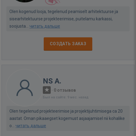
Olen kogenud looja, tegelenud peamiselt arhitektuurse ja
sisearhitektuurse projekteerimise, puitelamu karkassi,
soojusta...
читать дальше
СОЗДАТЬ ЗАКАЗ
NS A.
·
0 отзывов
Был на сайте: 9 мес. назад
Olen tegelenud projekteerimise ja projektijuhtimisega ca 20
aastat. Oman pikaaegset kogemust asjaajamisel nii kohalike
o...
читать дальше