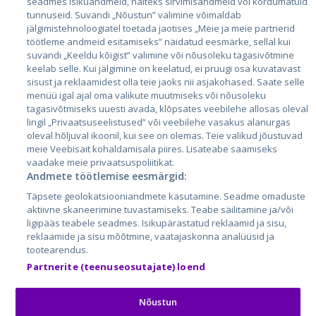
seadmes isikuandmeid, näiteks sirvimisandmeid või kordumatuid
Эстония
tunnuseid. Suvandi „Nõustun” valimine võimaldab
jälgimistehnoloogiatel toetada jaotises „Meie ja meie partnerid
Латвия
töötleme andmeid esitamiseks” näidatud eesmärke, sellal kui
suvandi „Keeldu kõigist” valimine või nõusoleku tagasivõtmine
Литва
keelab selle. Kui jälgimine on keelatud, ei pruugi osa kuvatavast
sisust ja reklaamidest olla teie jaoks nii asjakohased. Saate selle
menüü igal ajal oma valikute muutmiseks või nõusoleku
tagasivõtmiseks uuesti avada, klõpsates veebilehe allosas oleval
lingil „Privaatsuseelistused” või veebilehe vasakus alanurgas
oleval hõljuval ikoonil, kui see on olemas. Teie valikud jõustuvad
meie Veebisait kohaldamisala piires. Lisateabe saamiseks
vaadake meie privaatsuspoliitikat.
Andmete töötlemise eesmärgid:
City24.lv
CVbankas.lt
Täpsete geolokatsiooniandmete kasutamine. Seadme omaduste
City24.ee
Kainos.lt
aktiivne skaneerimine tuvastamiseks. Teabe säilitamine ja/või
ligipääs teabele seadmes. Isikupärastatud reklaamid ja sisu,
GetaPro.lv
Paslaugos.lt
reklaamide ja sisu mõõtmine, vaatajaskonna analüüsid ja
GetaPro.ee
auto24.ee
tootearendus.
Skelbiu.lt
KV.ee
Partnerite (teenuseosutajate) loend
Autoplius.lt
Osta.ee
Aruodas.lt
KuldneBörs.ee
Nõustun