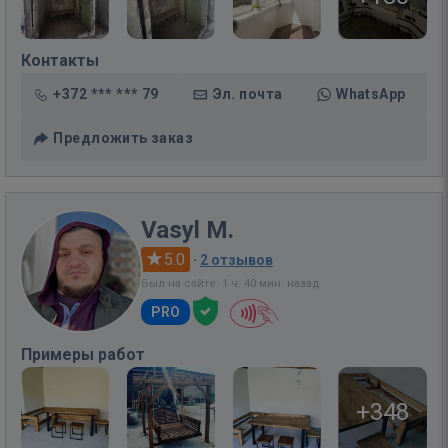
Контакты
+372 *** *** 79
Эл. почта
WhatsApp
Предложить заказ
Vasyl M.
5.0
·
2 отзывов
Был на сайте: 1 ч. 40 мин. назад
PRO
Примеры работ
+348