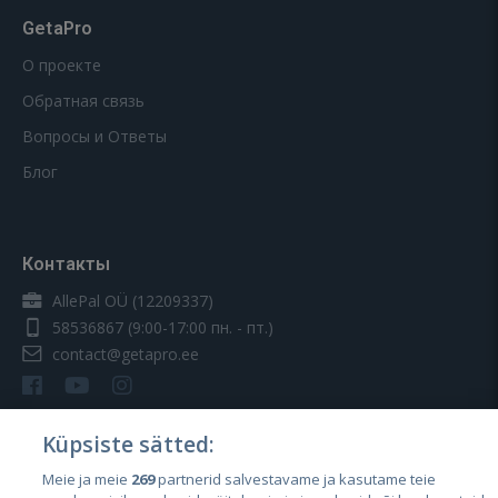
GetaPro
О проекте
Обратная связь
Вопросы и Ответы
Блог
Контакты
AllePal OÜ (12209337)
58536867
(9:00-17:00 пн. - пт.)
contact@getapro.ee
Küpsiste sätted:
Meie ja meie
269
partnerid salvestavame ja kasutame teie
Страны