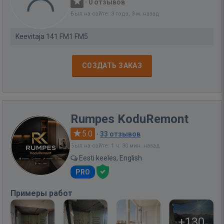
·
0 отзывов
Был на сайте: 3 года, 3 м. назад
Keevitaja 141 FM1 FM5
СОЗДАТЬ ЗАКАЗ
Rumpes KoduRemont
5.0
·
33 отзывов
Был на сайте: 1 ч. 30 мин. назад
Eesti keeles, English
PRO
Примеры работ
+130