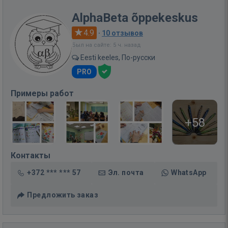
AlphaBeta õppekeskus
4.9
·
10 отзывов
Был на сайте: 5 ч. назад
Eesti keeles, По-русски
PRO
Примеры работ
+58
Контакты
+372 *** *** 57
Эл. почта
WhatsApp
Предложить заказ