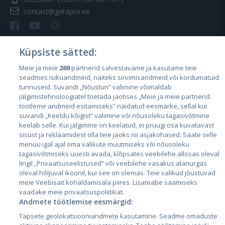
contact@getapro.ee
Küpsiste sätted:
Meie ja meie
269
partnerid salvestavame ja kasutame teie
Страны
seadmes isikuandmeid, näiteks sirvimisandmeid või kordumatuid
Эстония
tunnuseid. Suvandi „Nõustun” valimine võimaldab
jälgimistehnoloogiatel toetada jaotises „Meie ja meie partnerid
Латвия
töötleme andmeid esitamiseks” näidatud eesmärke, sellal kui
suvandi „Keeldu kõigist” valimine või nõusoleku tagasivõtmine
Литва
keelab selle. Kui jälgimine on keelatud, ei pruugi osa kuvatavast
sisust ja reklaamidest olla teie jaoks nii asjakohased. Saate selle
menüü igal ajal oma valikute muutmiseks või nõusoleku
tagasivõtmiseks uuesti avada, klõpsates veebilehe allosas oleval
lingil „Privaatsuseelistused” või veebilehe vasakus alanurgas
oleval hõljuval ikoonil, kui see on olemas. Teie valikud jõustuvad
meie Veebisait kohaldamisala piires. Lisateabe saamiseks
vaadake meie privaatsuspoliitikat.
Andmete töötlemise eesmärgid:
City24.lv
CVbankas.lt
Täpsete geolokatsiooniandmete kasutamine. Seadme omaduste
City24.ee
Kainos.lt