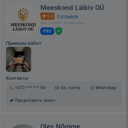
Meeskond Läikiv OÜ
5.0
·
3 отзывов
Был на сайте: 9 дней назад
PRO
Примеры работ
Контакты
+372 *** *** 54
Эл. почта
WhatsApp
Предложить заказ
Olev Nõmme