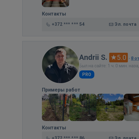
Контакты
+372 *** *** 54
Эл. почта
Andrii S.
5.0
·
8 о
Был на сайте: 1 ч. 0 мин. наз
PRO
Примеры работ
Контакты
+372 *** *** 86
Эл. почта