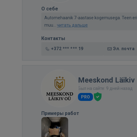
О себе
Automehaanik 7-aastase kogemusega. Teen erinev
muu...
читать дальше
Контакты
+372 *** *** 19
Эл. почта
Meeskond Läikiv
Был на сайте: 9 дней назад
PRO
Примеры работ