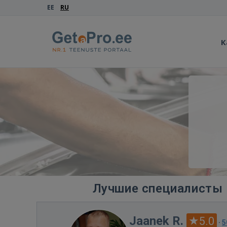
EE
RU
К
Лучшие специалисты 
Jaanek R.
5.0
·
5