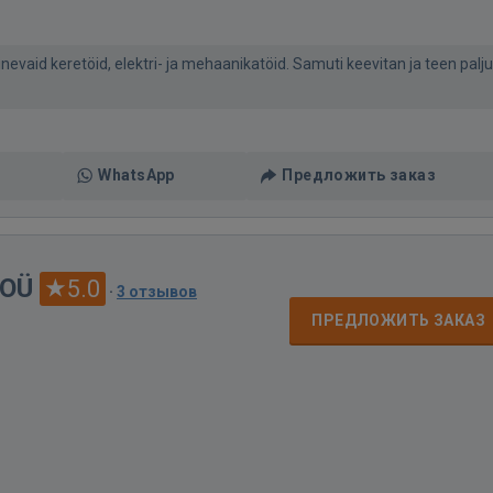
aid keretöid, elektri- ja mehaanikatöid. Samuti keevitan ja teen palju
WhatsApp
Предложить заказ
 OÜ
5.0
·
3 отзывов
ПРЕДЛОЖИТЬ ЗАКАЗ