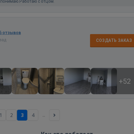
 понимаю.Работаю с отцом.
6 отзывов
азад
СОЗДАТЬ ЗАКАЗ
+52
...
1
2
3
4