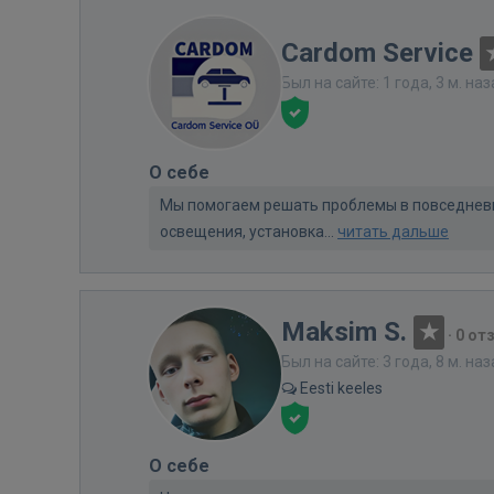
Cardom Service
Был на сайте: 1 года, 3 м. на
О себе
Мы помогаем решать проблемы в повседневн
освещения, установка...
читать дальше
Maksim S.
·
0 от
Был на сайте: 3 года, 8 м. на
Eesti keeles
О себе