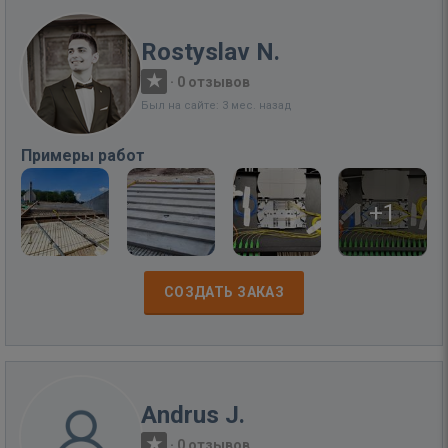
Rostyslav N.
·
0 отзывов
Был на сайте: 3 мес. назад
Примеры работ
+1
СОЗДАТЬ ЗАКАЗ
Andrus J.
·
0 отзывов