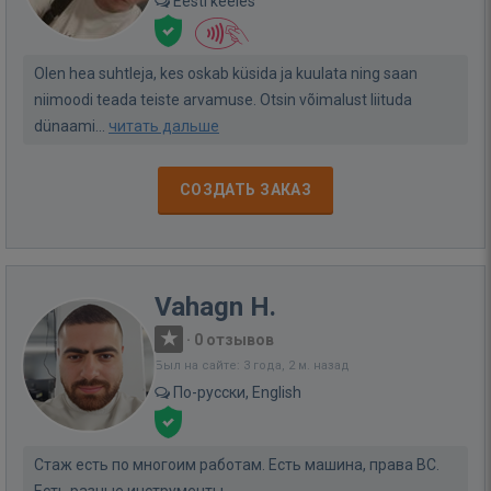
Eesti keeles
Olen hea suhtleja, kes oskab küsida ja kuulata ning saan
niimoodi teada teiste arvamuse. Otsin võimalust liituda
dünaami...
читать дальше
СОЗДАТЬ ЗАКАЗ
Vahagn H.
·
0 отзывов
Был на сайте: 3 года, 2 м. назад
По-русски, English
Стаж есть по многоим работам. Есть машина, права BC.