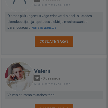
Был на сайте: 4 мес. назад
Olemas pikk kogemus väga erinevatel aladel- alustades
akendepesijast ja lopetades elektri ja mootorsaanide
parandusega. ...
читать дальше
СОЗДАТЬ ЗАКАЗ
Valerii
·
0 отзывов
Был на сайте: 4 мес. назад
Valmis arutama mistahes tööd.