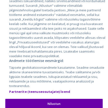
seadmes isikuandmeid, näiteks sirvimisandmeid või kordumatuid
Эстония
tunnuseid. Suvandi „Nõustun” valimine võimaldab
jälgimistehnoloogiatel toetada jaotises „Meie ja meie partnerid
Латвия
töötleme andmeid esitamiseks” näidatud eesmärke, sellal kui
suvandi „Keeldu kõigist” valimine või nõusoleku tagasivõtmine
Литва
keelab selle. Kui jälgimine on keelatud, ei pruugi osa kuvatavast
sisust ja reklaamidest olla teie jaoks nii asjakohased. Saate selle
menüü igal ajal oma valikute muutmiseks või nõusoleku
tagasivõtmiseks uuesti avada, klõpsates veebilehe allosas oleval
lingil „Privaatsuseelistused” või veebilehe vasakus alanurgas
oleval hõljuval ikoonil, kui see on olemas. Teie valikud jõustuvad
meie Veebisait kohaldamisala piires. Lisateabe saamiseks
vaadake meie privaatsuspoliitikat.
Andmete töötlemise eesmärgid:
City24.lv
CVbankas.lt
Täpsete geolokatsiooniandmete kasutamine. Seadme omaduste
City24.ee
Kainos.lt
aktiivne skaneerimine tuvastamiseks. Teabe säilitamine ja/või
ligipääs teabele seadmes. Isikupärastatud reklaamid ja sisu,
GetaPro.lv
Paslaugos.lt
reklaamide ja sisu mõõtmine, vaatajaskonna analüüsid ja
GetaPro.ee
auto24.ee
tootearendus.
Skelbiu.lt
KV.ee
Partnerite (teenuseosutajate) loend
Autoplius.lt
Osta.ee
Aruodas.lt
KuldneBörs.ee
Nõustun