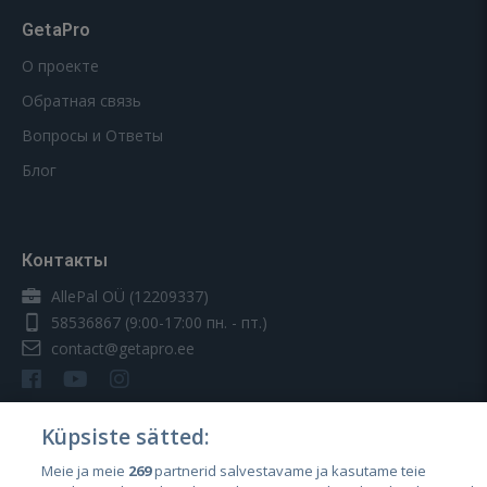
GetaPro
О проекте
Обратная связь
Вопросы и Ответы
Блог
Контакты
AllePal OÜ (12209337)
58536867
(9:00-17:00 пн. - пт.)
contact@getapro.ee
Küpsiste sätted:
Meie ja meie
269
partnerid salvestavame ja kasutame teie
Страны