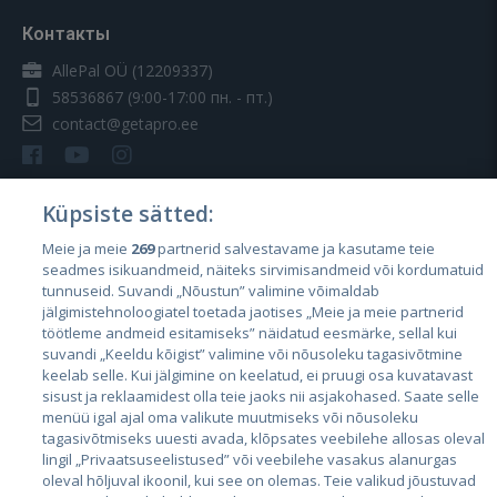
Контакты
AllePal OÜ (12209337)
58536867
(9:00-17:00 пн. - пт.)
contact@getapro.ee
Küpsiste sätted:
Meie ja meie
269
partnerid salvestavame ja kasutame teie
Страны
seadmes isikuandmeid, näiteks sirvimisandmeid või kordumatuid
Эстония
tunnuseid. Suvandi „Nõustun” valimine võimaldab
jälgimistehnoloogiatel toetada jaotises „Meie ja meie partnerid
Латвия
töötleme andmeid esitamiseks” näidatud eesmärke, sellal kui
suvandi „Keeldu kõigist” valimine või nõusoleku tagasivõtmine
Литва
keelab selle. Kui jälgimine on keelatud, ei pruugi osa kuvatavast
sisust ja reklaamidest olla teie jaoks nii asjakohased. Saate selle
menüü igal ajal oma valikute muutmiseks või nõusoleku
tagasivõtmiseks uuesti avada, klõpsates veebilehe allosas oleval
lingil „Privaatsuseelistused” või veebilehe vasakus alanurgas
oleval hõljuval ikoonil, kui see on olemas. Teie valikud jõustuvad